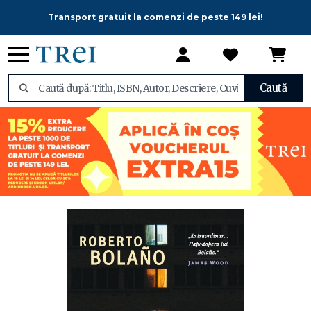
Transport gratuit la comenzi de peste 149 lei!
Caută