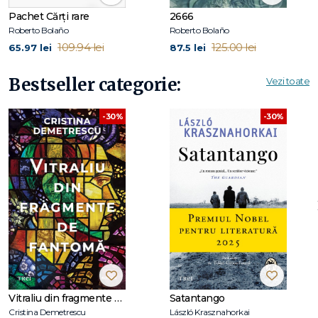
Pachet Cărți rare
2666
Roberto Bolaño
Roberto Bolaño
109.94 lei
125.00 lei
65.97 lei
87.5 lei
Bestseller categorie:
Vezi toate
-30%
-30%
Vitraliu din fragmente de fantomă
Satantango
Cristina Demetrescu
László Krasznahorkai