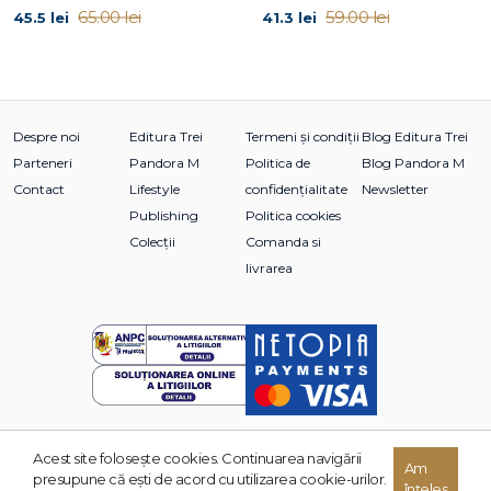
65.00 lei
59.00 lei
45.5 lei
41.3 lei
Despre noi
Editura Trei
Termeni și condiții
Blog Editura Trei
Parteneri
Pandora M
Politica de
Blog Pandora M
Contact
Lifestyle
confidențialitate
Newsletter
Publishing
Politica cookies
Colecții
Comanda si
livrarea
Acest site foloseşte cookies. Continuarea navigării
© 2026 Grupul Editorial TREI. Toate drepturile rezervate.
Am
presupune că eşti de acord cu utilizarea cookie-urilor.
înțeles