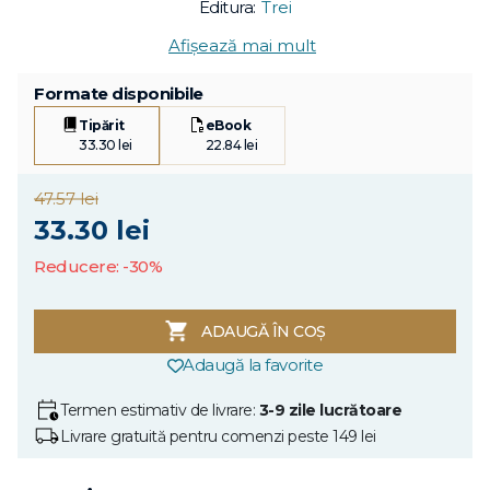
Editura:
Trei
Afișează mai mult
Formate disponibile
Tipărit
eBook
33.30 lei
22.84 lei
47.57 lei
33.30 lei
Reducere: -30%
ADAUGĂ ÎN COȘ
Adaugă la favorite
Termen estimativ de livrare:
3-9 zile lucrătoare
Livrare gratuită pentru comenzi peste 149 lei