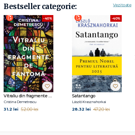
Bestseller categorie:
Vezi toate
-40%
-40%
Vitraliu din fragmente de fantomă
Satantango
Cristina Demetrescu
László Krasznahorkai
52.00 lei
47.20 lei
31.2 lei
28.32 lei