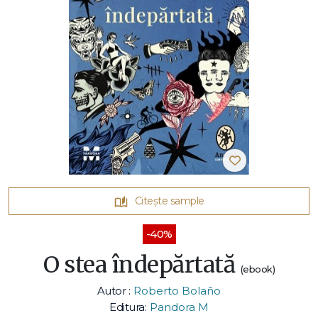
Citește sample
-40%
O stea îndepărtată
(ebook)
Autor :
Roberto Bolaño
Editura:
Pandora M