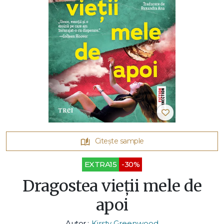
Citește sample
EXTRA15
-30%
Dragostea vieții mele de
apoi
Autor :
Kirsty Greenwood