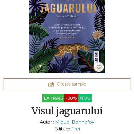
Citește sample
EXTRA15
-30%
NOU
Visul jaguarului
Autor :
Miguel Bonnefoy
Editura:
Trei