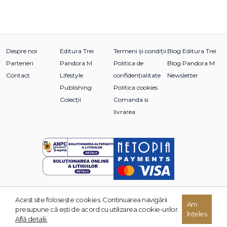
Despre noi
Editura Trei
Termeni și condiții
Blog Editura Trei
Parteneri
Pandora M
Politica de
Blog Pandora M
Contact
Lifestyle
confidențialitate
Newsletter
Publishing
Politica cookies
Colecții
Comanda si
livrarea
Acest site foloseşte cookies. Continuarea navigării
© 2026 Grupul Editorial TREI. Toate drepturile rezervate.
Am
presupune că eşti de acord cu utilizarea cookie-urilor.
înțeles
Dezvoltat de:
Află detalii.