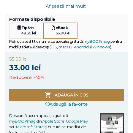
Afișează mai mult
Formate disponibile
Tipărit
eBook
48.30 lei
33.00 lei
myBOOKmag
Poți citi acest titlu numai cu aplicația gratuită
pentru
iOS
macOS
Android
Windows
mobil, tabletă și desktop (
,
,
și
).
55.00 lei
33.00 lei
Reducere: -40%
ADAUGĂ ÎN COȘ
Adaugă la favorite
Descarcă acum aplicația gratuită
myBOOKmag
din
Apple Store
,
Google Play
sau
Microsoft Store
și bucură-te imediat de
lectura acestei cărți!