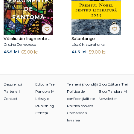
A obținut Premiul Librarilor din Franța în 2021.
Vitraliu din fragmente de fantomă
Satantango
Cristina Demetrescu
László Krasznahorkai
65.00 lei
59.00 lei
45.5 lei
41.3 lei
Despre noi
Editura Trei
Termeni și condiții
Blog Editura Trei
Parteneri
Pandora M
Politica de
Blog Pandora M
Contact
Lifestyle
confidențialitate
Newsletter
Publishing
Politica cookies
Colecții
Comanda si
livrarea