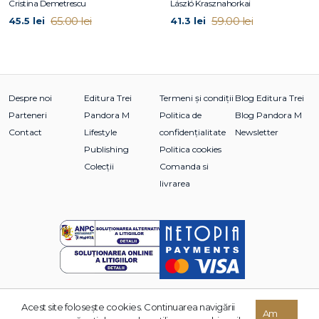
Cristina Demetrescu
László Krasznahorkai
început, Ceea ce nu poate fi ascuns și Găsește puterea să
65.00 lei
59.00 lei
45.5 lei
41.3 lei
mergi mai departe.
Despre noi
Editura Trei
Termeni și condiții
Blog Editura Trei
Parteneri
Pandora M
Politica de
Blog Pandora M
Contact
Lifestyle
confidențialitate
Newsletter
Publishing
Politica cookies
Colecții
Comanda si
livrarea
Acest site foloseşte cookies. Continuarea navigării
Am
© 2026 Grupul Editorial TREI. Toate drepturile rezervate.