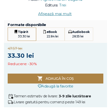
Editura:
Trei
Afișează mai mult
Formate disponibile
Tipărit
eBook
Audiobook
33.30 lei
22.84 lei
28.55 lei
47.57 lei
33.30 lei
Reducere: -30%
ADAUGĂ ÎN COȘ
Adaugă la favorite
Termen estimativ de livrare:
3-9 zile lucrătoare
Livrare gratuită pentru comenzi peste 149 lei