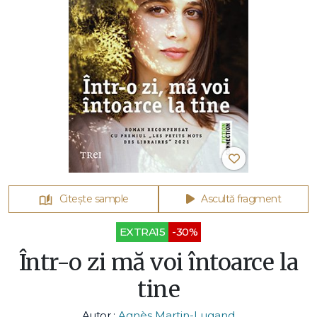
Citește sample
Ascultă fragment
EXTRA15
-30%
Într-o zi mă voi întoarce la
tine
Autor :
Agnès Martin-Lugand