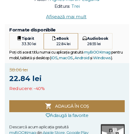
Editura:
Trei
Afișează mai mult
Formate disponibile
Tipărit
eBook
Audiobook
33.30 lei
22.84 lei
28.55 lei
myBOOKmag
Poți citi acest titlu numai cu aplicația gratuită
pentru
iOS
macOS
Android
Windows
mobil, tabletă și desktop (
,
,
și
).
38.06 lei
22.84 lei
Reducere: -40%
ADAUGĂ ÎN COȘ
Adaugă la favorite
Descarcă acum aplicația gratuită
myBOOKmag
din
Apple Store
,
Google Play