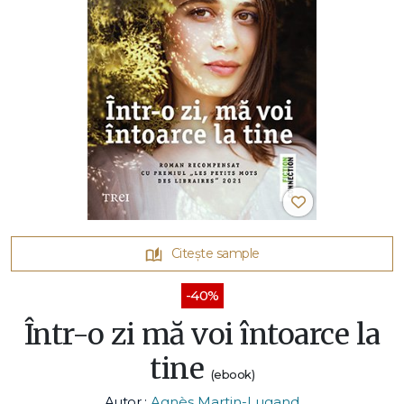
Citește sample
-40%
Într-o zi mă voi întoarce la
tine
(ebook)
Autor :
Agnès Martin-Lugand