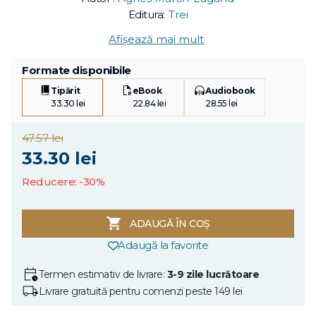
Editura:
Trei
Afișează mai mult
Formate disponibile
Tipărit
eBook
Audiobook
33.30 lei
22.84 lei
28.55 lei
47.57 lei
33.30 lei
Reducere: -30%
ADAUGĂ ÎN COȘ
Adaugă la favorite
Termen estimativ de livrare:
3-9 zile lucrătoare
Livrare gratuită pentru comenzi peste 149 lei