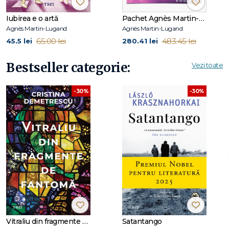
Iubirea e o artă
Pachet Agnès Martin-Lugand
Agnès Martin-Lugand
Agnès Martin-Lugand
65.00 lei
483.45 lei
45.5 lei
280.41 lei
Bestseller categorie:
Vezi toate
-30%
-30%
Vitraliu din fragmente de fantomă
Satantango