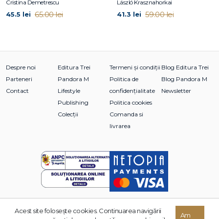
Cristina Demetrescu
László Krasznahorkai
65.00 lei
59.00 lei
45.5 lei
41.3 lei
Despre noi
Editura Trei
Termeni și condiții
Blog Editura Trei
Parteneri
Pandora M
Politica de
Blog Pandora M
Contact
Lifestyle
confidențialitate
Newsletter
Publishing
Politica cookies
Colecții
Comanda si
livrarea
Acest site foloseşte cookies. Continuarea navigării
Am
© 2026 Grupul Editorial TREI. Toate drepturile rezervate.