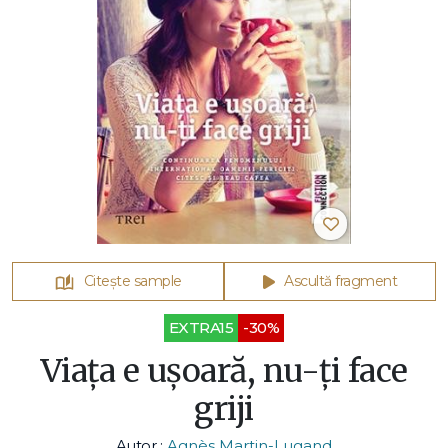
Citește sample
Ascultă fragment
EXTRA15
-30%
Viața e ușoară, nu-ți face
griji
Autor :
Agnès Martin-Lugand