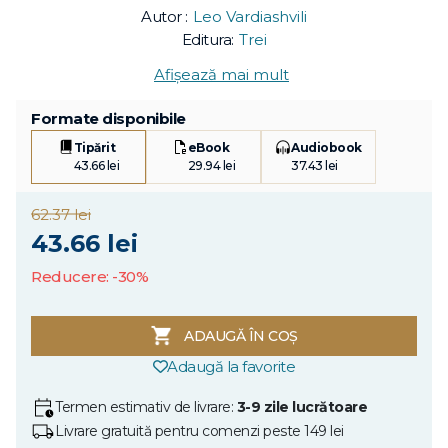
Autor :
Leo Vardiashvili
Editura:
Trei
Afișează mai mult
Formate disponibile
Tipărit
eBook
Audiobook
43.66 lei
29.94 lei
37.43 lei
62.37 lei
43.66 lei
Reducere: -30%
ADAUGĂ ÎN COȘ
Adaugă la favorite
Termen estimativ de livrare:
3-9 zile lucrătoare
Livrare gratuită pentru comenzi peste 149 lei