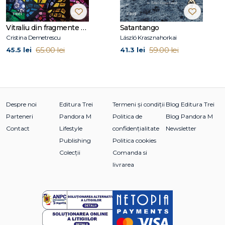
evadării și a violenței, reflectând natura ciclică a morții
familiale și a reconstituirii individuale.“ -
THE NEW YORK
Vitraliu din fragmente de fantomă
Satantango
TIMES
Cristina Demetrescu
László Krasznahorkai
65.00 lei
59.00 lei
45.5 lei
41.3 lei
„Narațiunea amplă a lui Vardiashvili, parțial comică, parțial
tragică, abundă în mistere, monștri, magie și teroare. O
realizare fermecătoare.“ -
THE FINANCIAL TIMES
Despre noi
Editura Trei
Termeni și condiții
Blog Editura Trei
Leo Vardiashvili
(n. 1983) s-a născut și a copilărit în Tbilisi. La
Parteneri
Pandora M
Politica de
Blog Pandora M
vârsta de doisprezece ani, familia lui a fugit de regimul
Contact
Lifestyle
confidențialitate
Newsletter
postsovietic din Georgia, refugiindu-se în Anglia. A studiat
Publishing
Politica cookies
literatura engleză la Queen Mary University din Londra.
Colecții
Comanda si
livrarea