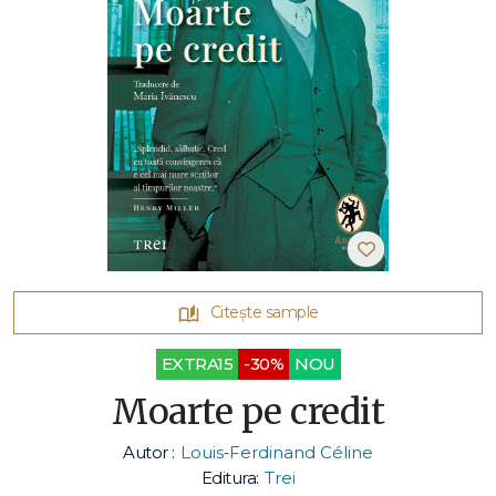
Citește sample
EXTRA15
-30%
NOU
Moarte pe credit
Autor :
Louis‑Ferdinand Céline
Editura:
Trei