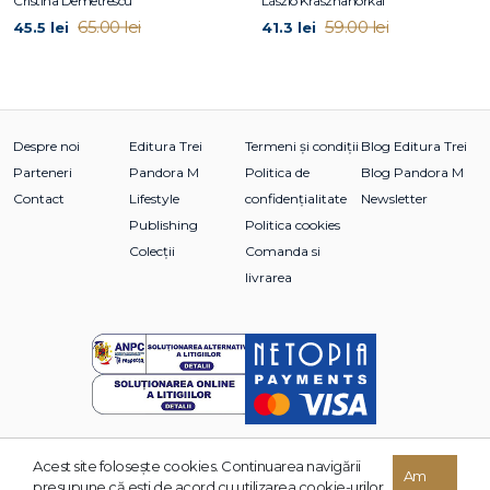
Cristina Demetrescu
László Krasznahorkai
65.00 lei
59.00 lei
45.5 lei
41.3 lei
Despre noi
Editura Trei
Termeni și condiții
Blog Editura Trei
Parteneri
Pandora M
Politica de
Blog Pandora M
Contact
Lifestyle
confidențialitate
Newsletter
Publishing
Politica cookies
Colecții
Comanda si
livrarea
Acest site foloseşte cookies. Continuarea navigării
Am
© 2026 Grupul Editorial TREI. Toate drepturile rezervate.
presupune că eşti de acord cu utilizarea cookie-urilor.