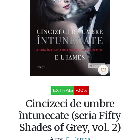
EXTRA15
-30%
Cincizeci de umbre
întunecate (seria Fifty
Shades of Grey, vol. 2)
Autor :
E L James