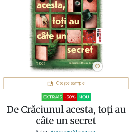
Citește sample
EXTRA15
-30%
NOU
De Crăciunul acesta, toți au
câte un secret
Autor :
Benjamin Stevenson