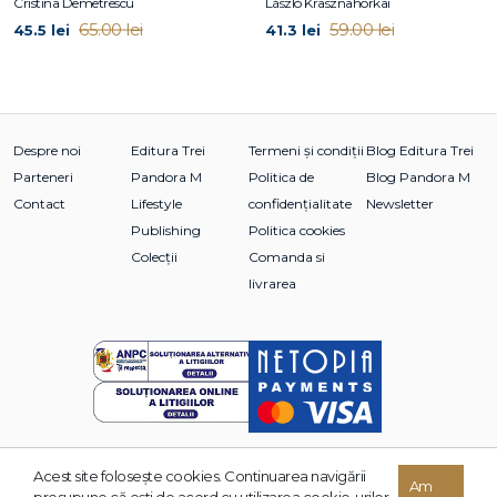
Cristina Demetrescu
László Krasznahorkai
65.00 lei
59.00 lei
45.5 lei
41.3 lei
Despre noi
Editura Trei
Termeni și condiții
Blog Editura Trei
Parteneri
Pandora M
Politica de
Blog Pandora M
Contact
Lifestyle
confidențialitate
Newsletter
Publishing
Politica cookies
Colecții
Comanda si
livrarea
Acest site foloseşte cookies. Continuarea navigării
© 2026 Grupul Editorial TREI. Toate drepturile rezervate.
Am
presupune că eşti de acord cu utilizarea cookie-urilor.