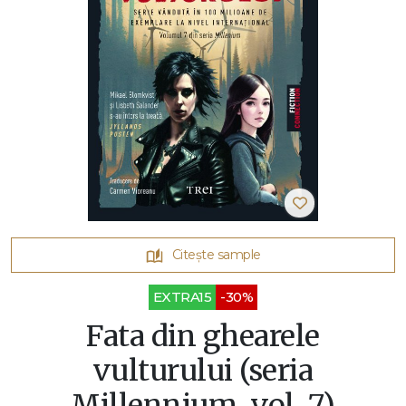
Citește sample
EXTRA15
-30%
Fata din ghearele
vulturului (seria
Millennium, vol. 7)