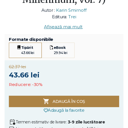
Autor :
Karin Smirnoff
Editura:
Trei
Afișează mai mult
Formate disponibile
Tipărit
eBook
43.66 lei
29.94 lei
62.37 lei
43.66 lei
Reducere: -30%
ADAUGĂ ÎN COȘ
Adaugă la favorite
Termen estimativ de livrare:
3-9 zile lucrătoare