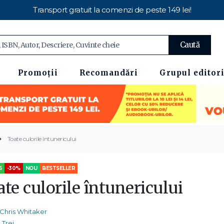
Transport gratuit la comenzi de peste 149 lei!
Caută
Promoții
Recomandări
Grupul editori
Toate culorile întunericului
5
-30%
NOU
BESTSELLER
te culorile întunericului
Chris Whitaker
Trei