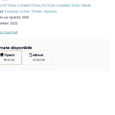
:
FICTION CONNECTION
,
FICTION CONNECTION CRIME
ii:
Ficțiune
,
Crime. Thriller. Mystery
ni var. tipărită:
608
riției:
2025
ză mai mult
mate disponibile
Tipărit
eBook
59.50 lei
40.80 lei