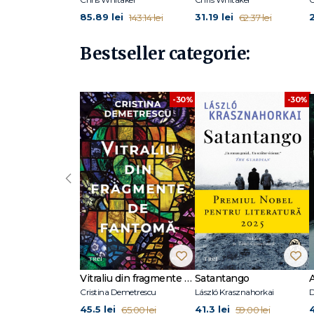
85.89 lei
31.19 lei
2
143.14 lei
62.37 lei
Bestseller categorie:
-30%
-30%
‹
Vitraliu din fragmente de fantomă
Satantango
Cristina Demetrescu
László Krasznahorkai
D
45.5 lei
41.3 lei
65.00 lei
59.00 lei