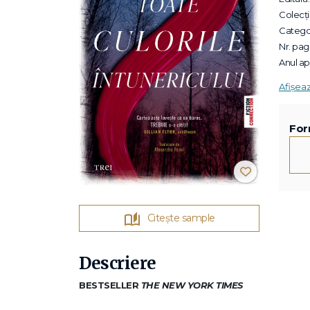
Colecții
Categor
Nr. pagi
Anul apa
Afișea
For
Citește sample
Descriere
BESTSELLER
THE NEW YORK TIMES