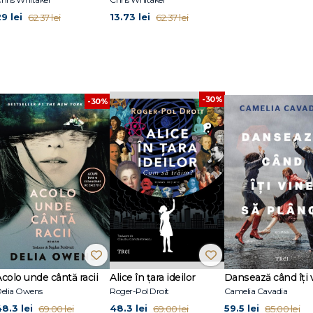
9 lei
13.73 lei
62.37 lei
62.37 lei
-30%
-30%
Acolo unde cântă racii
Alice în țara ideilor
elia Owens
Roger-Pol Droit
Camelia Cavadia
48.3 lei
48.3 lei
59.5 lei
69.00 lei
69.00 lei
85.00 lei