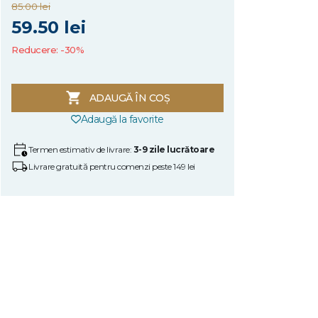
85.00 lei
59.50 lei
Reducere: -30%
ADAUGĂ ÎN COȘ
Adaugă la favorite
Termen estimativ de livrare:
3-9 zile lucrătoare
Livrare gratuită pentru comenzi peste 149 lei