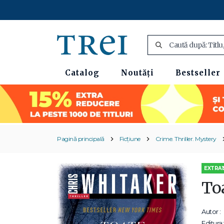
Catalog
Noutăți
Bestseller
Pagină principală
Ficțiune
Crime. Thriller. Mystery
EXTRA1
Toa
Autor :
Editura: