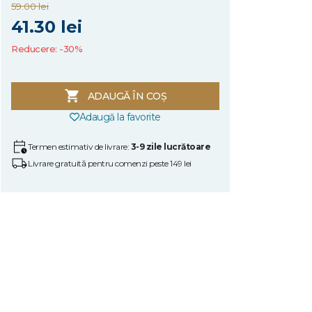
59.00 lei
41.30 lei
Reducere: -30%
ADAUGĂ ÎN COȘ
Adaugă la favorite
Termen estimativ de livrare:
3-9 zile lucrătoare
Livrare gratuită pentru comenzi peste 149 lei