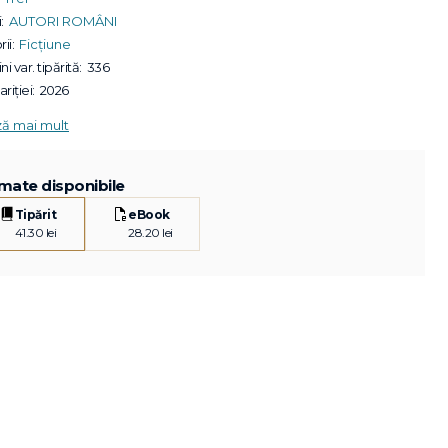
:
AUTORI ROMÂNI
ii:
Ficțiune
ni var. tipărită:
336
riției:
2026
ză mai mult
mate disponibile
Tipărit
eBook
41.30 lei
28.20 lei