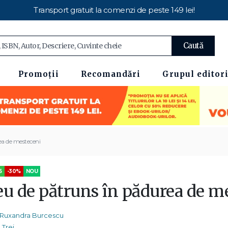
Transport gratuit la comenzi de peste 149 lei!
Caută
Promoții
Recomandări
Grupul editori
ea de mesteceni
5
-30%
NOU
eu de pătruns în pădurea de m
Ruxandra Burcescu
Trei