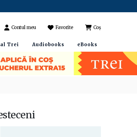
Contul meu
Favorite
Coș
al Trei
Audiobooks
eBooks
esteceni