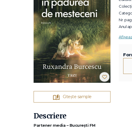
Colecții
Categor
Nr. pagi
Anul apa
Afișea
For
Citește sample
Descriere
Partener media – București FM