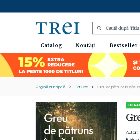
Catalog
Noutăți
Bestseller
Pagină principală
Ficțiune
Greu de pătruns în pădur
EXTRA1
Gr
Autor :
Editura: