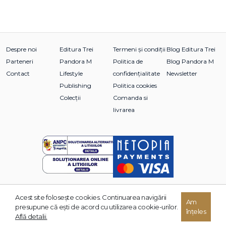
Despre noi
Editura Trei
Termeni și condiții
Blog Editura Trei
Parteneri
Pandora M
Politica de
Blog Pandora M
Contact
Lifestyle
confidențialitate
Newsletter
Publishing
Politica cookies
Colecții
Comanda si
livrarea
Acest site foloseşte cookies. Continuarea navigării
Am
© 2026 Grupul Editorial TREI. Toate drepturile rezervate.
presupune că eşti de acord cu utilizarea cookie-urilor.
înțeles
Dezvoltat de:
Află detalii.