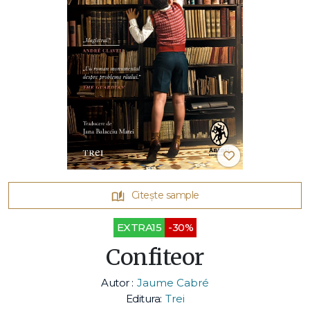
Citește sample
EXTRA15
-30%
Confiteor
Autor :
Jaume Cabré
Editura:
Trei