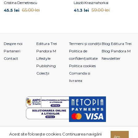
Cristina Demetrescu
László Krasznahorkai
65.00 lei
59.00 lei
45.5 lei
41.3 lei
Despre noi
Editura Trei
Termeni și condiții
Blog Editura Trei
Parteneri
Pandora M
Politica de
Blog Pandora M
Contact
Lifestyle
confidențialitate
Newsletter
Publishing
Politica cookies
Colecții
Comanda si
livrarea
Acest site foloseşte cookies. Continuarea navigării
© 2026 Grupul Editorial TREI. Toate drepturile rezervate.
Am