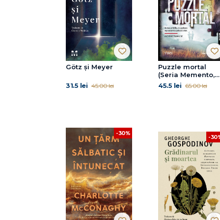
Götz și Meyer
Puzzle mortal
(Seria Memento,
vol 2)
31.5 lei
45.5 lei
45.00 lei
65.00 lei
-30%
-30