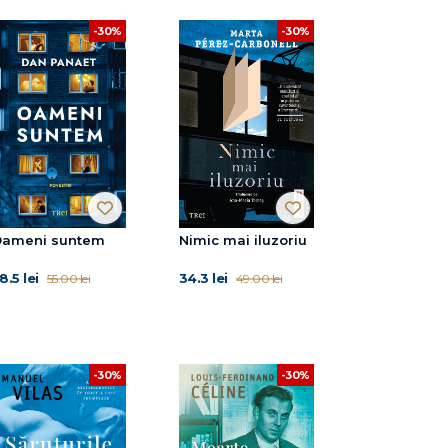
-30%
-30%
ameni suntem
Nimic mai iluzoriu
8.5 lei
34.3 lei
55.00 lei
49.00 lei
-30%
-30%