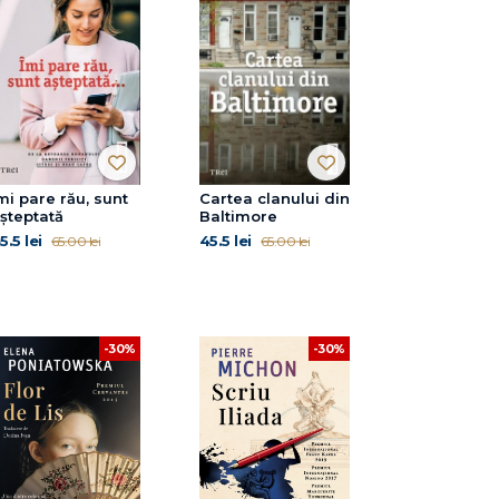
mi pare rău, sunt
Cartea clanului din
șteptată
Baltimore
5.5 lei
45.5 lei
65.00 lei
65.00 lei
-30%
-30%