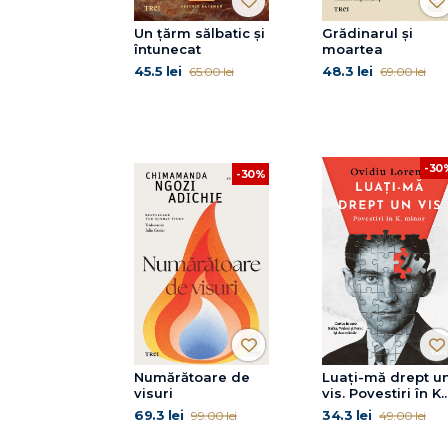
Un țărm sălbatic și
Grădinarul și
întunecat
moartea
45.5 lei
48.3 lei
65.00 lei
69.00 lei
-30
-30%
Numărătoare de
Luați-mă drept u
visuri
vis. Povestiri în K.
minor
69.3 lei
34.3 lei
99.00 lei
49.00 lei