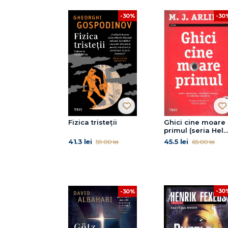
-30%
-30
Fizica tristeții
Ghici cine moare
primul (seria Hel
Grace, vol. 1)
41.3 lei
45.5 lei
59.00 lei
65.00 lei
-30
-30%