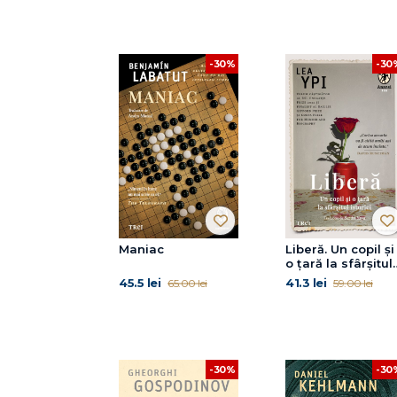
-30%
-30
Maniac
Liberă. Un copil și
o țară la sfârșitul
istoriei
45.5 lei
41.3 lei
65.00 lei
59.00 lei
-30%
-30