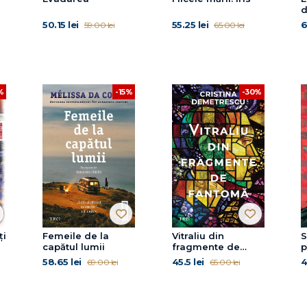
d
(
50.15 lei
55.25 lei
6
59.00 lei
65.00 lei
O
%
-15%
-30%
ți
Femeile de la
Vitraliu din
S
capătul lumii
fragmente de
p
fantomă
58.65 lei
45.5 lei
4
69.00 lei
65.00 lei