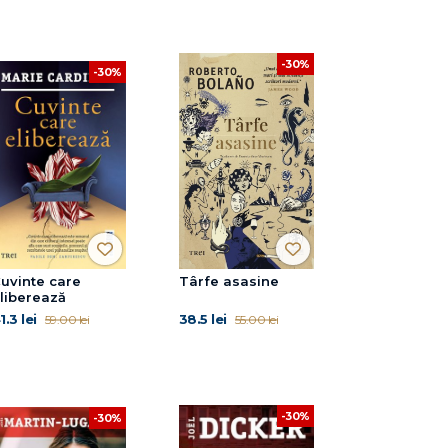
-30%
-30%
uvinte care
Târfe asasine
liberează
1.3 lei
38.5 lei
59.00 lei
55.00 lei
-30%
-30%