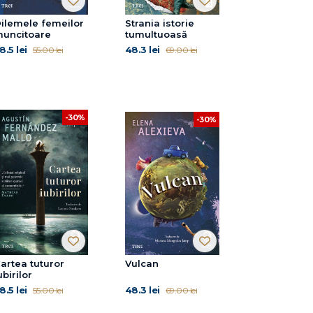
ilemele femeilor
Strania istorie
uncitoare
tumultuoasă
8.5 lei
48.3 lei
55.00 lei
69.00 lei
-30%
-30%
artea tuturor
Vulcan
ubirilor
8.5 lei
48.3 lei
55.00 lei
69.00 lei