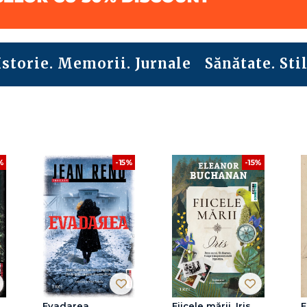
Istorie. Memorii. Jurnale
Sănătate. Stil
%
-15%
-15%
Evadarea
Fiicele mării. Iris
E