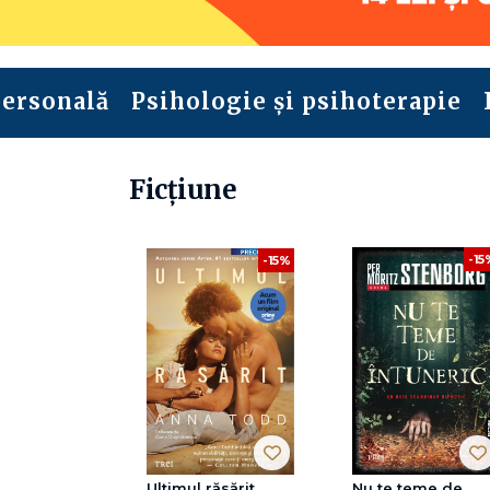
personală
Psihologie și psihoterapie
Ficțiune
-15
-15%
Ultimul răsărit
Nu te teme de