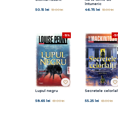
întuneric
50.15 lei
46.75 lei
59.00 lei
55.00 lei
-15%
-15
Lupul negru
Secretele celorlal
58.65 lei
55.25 lei
69.00 lei
65.00 lei