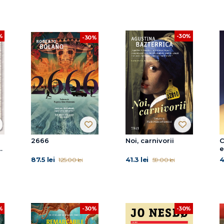
%
-30%
-30%
2666
Noi, carnivorii
C
e
87.5 lei
41.3 lei
4
125.00 lei
59.00 lei
-30%
-30%
%