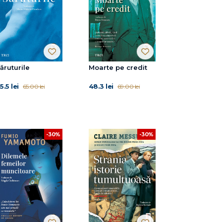
ăruturile
Moarte pe credit
5.5 lei
48.3 lei
65.00 lei
69.00 lei
-30%
-30%