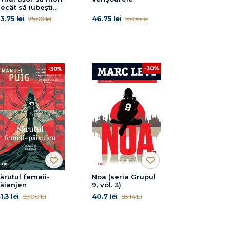
ecât să iubești
seria Cvartetul
3.75 lei
46.75 lei
75.00 lei
55.00 lei
toman, vol.3)
-30%
-30%
ărutul femeii-
Noa (seria Grupul
ăianjen
9, vol. 3)
1.3 lei
40.7 lei
59.00 lei
58.14 lei