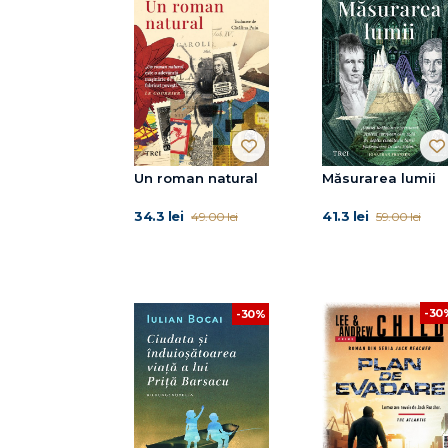
Un roman natural
Măsurarea lumii
34.3 lei
41.3 lei
49.00 lei
59.00 lei
-30
-30%