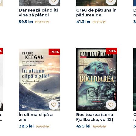
Dansează când îți
Greu de pătruns în
D
vine să plângi
pădurea de
m
mesteceni
59.5 lei
41.3 lei
3
85.00 lei
59.00 lei
%
-30%
-30%
n
În ultima clipă a
Bocitoarea (seria
C
zilei
Fjällbacka, vol.12)
i
38.5 lei
45.5 lei
3
55.00 lei
65.00 lei