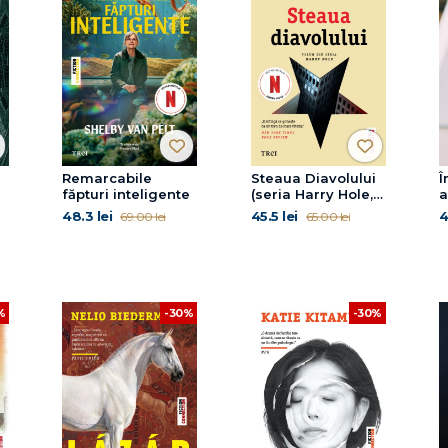
Remarcabile
Steaua Diavolului
Î
făpturi inteligente
(seria Harry Hole,
a
vol. 5)
48.3 lei
45.5 lei
4
69.00 lei
65.00 lei
%
-30%
-30%