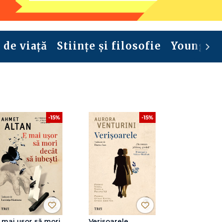
 de viață
Stiințe și filosofie
Young ad
-15%
-15%
 mai ușor să mori
Verișoarele