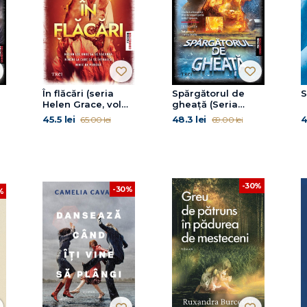
În flăcări (seria
Spărgătorul de
S
Helen Grace, vol
gheață (Seria
13)
Srindberg, vol.2)
45.5 lei
48.3 lei
4
65.00 lei
69.00 lei
-30%
-30%
%