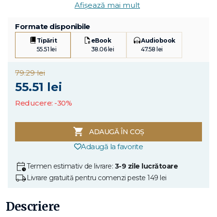
Afișează mai mult
Formate disponibile
Tipărit
eBook
Audiobook
55.51 lei
38.06 lei
47.58 lei
79.29 lei
55.51 lei
Reducere: -30%
ADAUGĂ ÎN COȘ
Adaugă la favorite
Termen estimativ de livrare:
3-9 zile lucrătoare
Livrare gratuită pentru comenzi peste 149 lei
Descriere