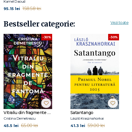
Kamel Daoud
158.58 lei
95.15 lei
Kamel Daoud
(n. 1970) este unul dintre cei mai cunoscuți și
traduși scriitori algerieni contemporani. A publicat mai
Bestseller categorie:
Vezi toate
multe volume de povestiri și cronici. Romanul său de debut,
Cazul Meursault, contraanchetă
(2013), a fost distins cu Prix
-30%
-30%
Goncourt du Premier Roman, Prix François Mauriac și Prix
des cinq continents de la francophonie. Jurnalist cu opinii
ferme legate de problema arabă, Daoud a devenit în 2014
ținta unei fatwa care cerea moartea sa pentru insulte la
adresa religiei. Deși își dedică mare parte din timp literaturii,
Daoud continuă să colaboreze cu articole în ziare
prestigioase precum
Le Point
,
The New York Times
și
Le
Quotidien d’Oran
. În 2024, romanul său
Huriile
a primit
prestigiosul Prix Goncourt.
Vitraliu din fragmente de fantomă
Satantango
Cristina Demetrescu
László Krasznahorkai
65.00 lei
59.00 lei
45.5 lei
41.3 lei