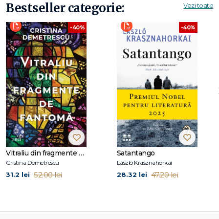
Bestseller categorie:
Vezi toate
-40%
-40%
Vitraliu din fragmente de fantomă
Satantango
Cristina Demetrescu
László Krasznahorkai
52.00 lei
47.20 lei
31.2 lei
28.32 lei