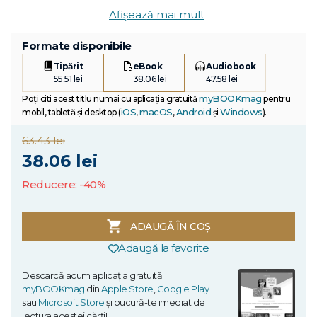
Afișează mai mult
Formate disponibile
Tipărit
eBook
Audiobook
55.51 lei
38.06 lei
47.58 lei
myBOOKmag
Poți citi acest titlu numai cu aplicația gratuită
pentru
iOS
macOS
Android
Windows
mobil, tabletă și desktop (
,
,
și
).
63.43 lei
38.06 lei
Reducere: -40%
ADAUGĂ ÎN COȘ
Adaugă la favorite
Descarcă acum aplicația gratuită
myBOOKmag
din
Apple Store
,
Google Play
sau
Microsoft Store
și bucură-te imediat de
lectura acestei cărți!