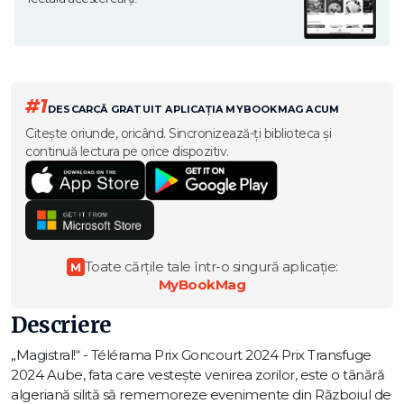
#1
DESCARCĂ GRATUIT APLICAȚIA MYBOOKMAG ACUM
Citește oriunde, oricând. Sincronizează-ți biblioteca și
continuă lectura pe orice dispozitiv.
Toate cărțile tale într-o singură aplicație:
M
MyBookMag
Descriere
„Magistral!“ - Télérama Prix Goncourt 2024 Prix Transfuge
2024 Aube, fata care vestește venirea zorilor, este o tânără
algeriană silită să rememoreze evenimente din Războiul de