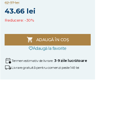
62.37 lei
43.66 lei
Reducere: -30%
ADAUGĂ ÎN COȘ
Adaugă la favorite
Termen estimativ de livrare:
3-9 zile lucrătoare
Livrare gratuită pentru comenzi peste 149 lei