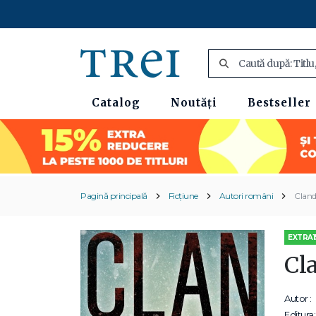
Catalog
Noutăți
Bestseller
Pagină principală
Ficțiune
Autori români
Cland
EXTRA1
Cl
Autor :
Editura: