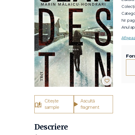
Colecții
Categor
Nr. pagi
Anul apa
Afișea
For
Citește
Ascultă
sample
fragment
Descriere