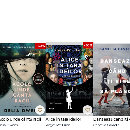
 în Sângeorz-Băi. A publicat
Zborul femeii pe deasupra bărbatului
(poeme, 
oman),
Apropierea
(roman), La două zile distanță (poeme, premiul revistelor
ntru Literatură al orașului Bistrița; nominalizare în cadrul Galei Premiilor Ra
l Național de Proză al Ziarului de Iași și la Premiile revistei
Observator Cult
ării
(poeme) și
Basmul cămilelor
(carte pentru copii).
Apropierea
a apărut 
în traducerea Elenei Borrás García, iar
Cartea tuturor intențiilor
, în Franța, în
izorul Tudor Giurgiu scenariul filmului
Parking
. În 2021 a primit Premiul Institut
 din limba spaniolă: romanul
Patria
, de Fernando Aramburu. A tradus din sp
zterrica, Mario Vargas Llosa, Julio Cortázar, Manuel Vilas etc.
-30%
-30%
Acolo unde cântă racii
Alice în țara ideilor
elia Owens
Roger-Pol Droit
Camelia Cavadia