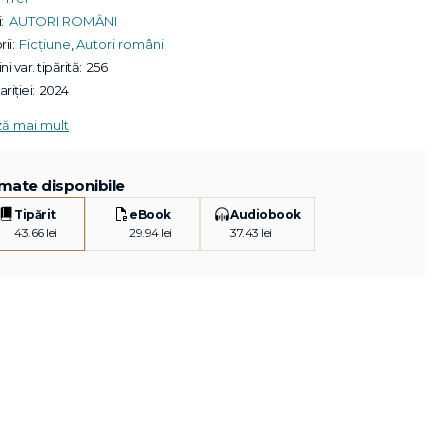
:
AUTORI ROMÂNI
ii:
Ficțiune
,
Autori români
ni var. tipărită:
256
riției:
2024
ză mai mult
mate disponibile
Tipărit
eBook
Audiobook
43.66 lei
29.94 lei
37.43 lei