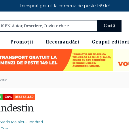
Transport gratuit la comenzi de peste 149 lei!
Caută
Promoții
Recomandări
Grupul editori
estin
5
-30%
BESTSELLER
andestin
Marin Mălaicu-Hondrari
Trei