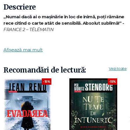
Descriere
„Numai dacă ai o mașinărie în loc de inimă, poți rămâne
rece citind o carte atât de sensibilă. Absolut sublimă!“ -
FRANCE 2 – TÉLÉMATIN
Prix Femina des Lycéens 2024
Afișează mai mult
Prix Roman des étudiants France Culture 2024
Recomandări de lectură:
Vezi toate
Prix Blù Jean-Marc Roberts 2024
-15%
-15%
Prix Jean Freustié 2025
Prix Millepages 2024