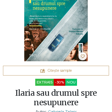
Citește sample
EXTRA15
-30%
NOU
Ilaria sau drumul spre
nesupunere
Autor :
Gabriela Zalapi