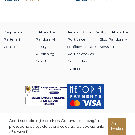
Despre noi
Editura Trei
Termeni și condiții
Blog Editura Trei
Parteneri
Pandora M
Politica de
Blog Pandora M
Contact
Lifestyle
confidențialitate
Newsletter
Publishing
Politica cookies
Colecții
Comanda si
livrarea
Acest site foloseşte cookies. Continuarea navigării
Am
© 2026 Grupul Editorial TREI. Toate drepturile rezervate.
presupune că eşti de acord cu utilizarea cookie-urilor.
înțeles
Dezvoltat de:
Află detalii.