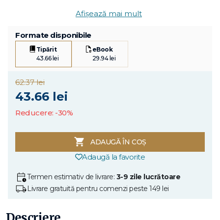
Afișează mai mult
Formate disponibile
Tipărit
eBook
43.66 lei
29.94 lei
62.37 lei
43.66 lei
Reducere: -30%
ADAUGĂ ÎN COȘ
Adaugă la favorite
Termen estimativ de livrare:
3-9 zile lucrătoare
Livrare gratuită pentru comenzi peste 149 lei
Descriere