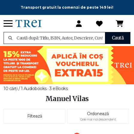
Transport gratuit la comenzi de peste 149 lei!
Caută
10 cărți / 1 Audiobooks · 3 eBooks
Manuel Vilas
Ordonează
Filtează
Cele mai noi descendent