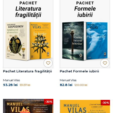
Pachet Literatura fragilității
Pachet Formele iubirii
Manuel Vilas
Manuel Vilas
93.28 lei
82.8 lei
131.37 lei
120.00 lei
-30%
-30%