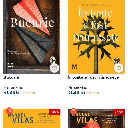
Bucurie
În toate a fost frumusețe
Manuel Vilas
Manuel Vilas
43.66 lei
43.66 lei
62.37 lei
62.37 lei
-40%
-40%