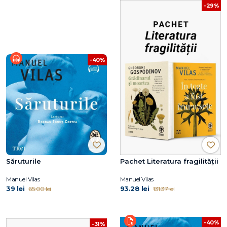
-29%
-40%
Săruturile
Pachet Literatura fragilității
Manuel Vilas
Manuel Vilas
39 lei
93.28 lei
65.00 lei
131.37 lei
-40%
-31%