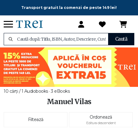
Transport gratuit la comenzi de peste 149 lei!
Caută
10 cărți / 1 Audiobooks · 3 eBooks
Manuel Vilas
Ordonează
Filtează
Editura descendent