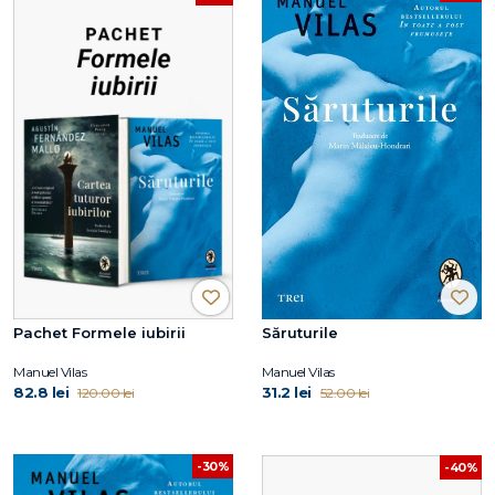
Pachet Formele iubirii
Săruturile
Manuel Vilas
Manuel Vilas
82.8 lei
31.2 lei
120.00 lei
52.00 lei
-30%
-40%