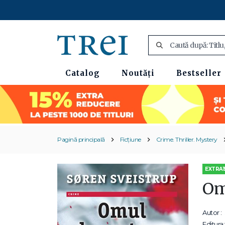
Catalog
Noutăți
Bestseller
Pagină principală
Ficțiune
Crime. Thriller. Mystery
EXTRA1
Om
Autor :
Editura: