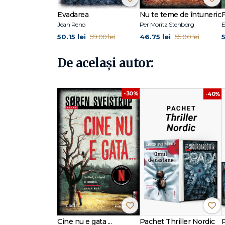
scenaristul serialului Crima (Forbrydelsen), difuzat între
100 de țări. Ulterior, Fox Television Series a realizat, p
Evadarea
Nu te teme de întuneric
F
Sveistrup, care locuiește la Copenhaga, este și autorul
Jean Reno
Per Moritz Stenborg
E
Søren Sveistrup a absolvit Universitatea din Copenhaga, c
50.15 lei
46.75 lei
5
59.00 lei
55.00 lei
De același autor:
-30%
-40%
Cine nu e gata ...
Pachet Thriller Nordic