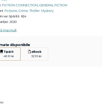
:
FICTION CONNECTION
,
GENERAL FICTION
ii:
Ficțiune
,
Crime. Thriller. Mystery
ni var. tipărită:
624
riției:
2020
ză mai mult
mate disponibile
Tipărit
eBook
48.10 lei
32.99 lei
iew