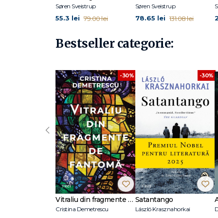
Søren Sveistrup
Søren Sveistrup
S
55.3 lei
78.65 lei
79.00 lei
131.08 lei
Bestseller categorie:
-30%
-30%
‹
Vitraliu din fragmente de fantomă
Satantango
Cristina Demetrescu
László Krasznahorkai
D