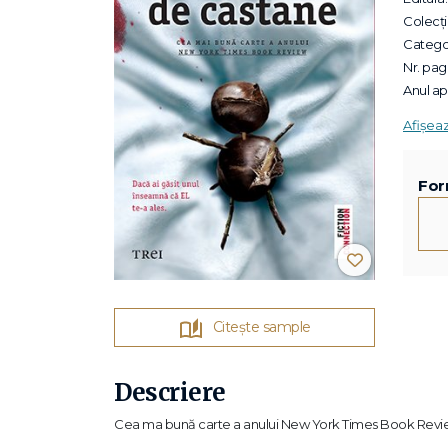
Colecții
Categor
Nr. pagi
Anul apa
Afișea
For
Citește sample
Descriere
Cea ma bună carte a anului New York Times Book Rev