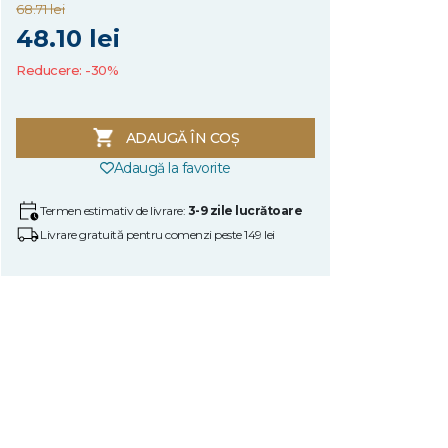
68.71 lei
48.10 lei
Reducere: -30%
ADAUGĂ ÎN COȘ
Adaugă la favorite
Termen estimativ de livrare:
3-9 zile lucrătoare
Livrare gratuită pentru comenzi peste 149 lei