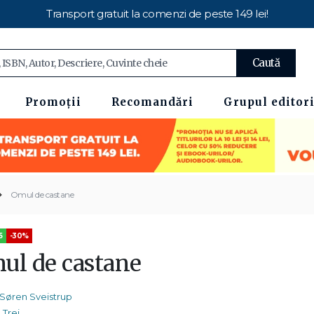
Transport gratuit la comenzi de peste 149 lei!
Caută
Promoții
Recomandări
Grupul editori
Omul de castane
5
-30%
ul de castane
Søren Sveistrup
Trei