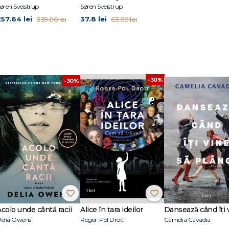
øren Sveistrup
Søren Sveistrup
257.64 lei
37.8 lei
339.00 lei
63.00 lei
-30%
-30%
Acolo unde cântă racii
Alice în țara ideilor
elia Owens
Roger-Pol Droit
Camelia Cavadia