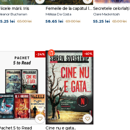
 2007 și 2012, care a obținut numeroase premii internaționale și a fost vândut 
entru AMC, versiunea americană — The Killing.
iicele mării. Iris
Femeile de la capătul lumii
Secretele celorlalți
 scenariului pentru filmul Omul de zăpadă, după romanul omonim al lui Jo Ne
leanor Buchanan
Mélissa Da Costa
Clare Mackintosh
u specializarea literatură și istorie și a studiat la Școala de Film din Danem
5.25 lei
58.65 lei
55.25 lei
65.00 lei
69.00 lei
65.00 lei
-40%
-24%
Pachet 5 to Read
Cine nu e gata...