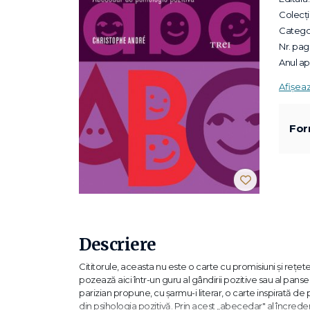
Colecții
Categor
Nr. pagi
Anul apa
Afișea
For
Descriere
Cititorule, aceasta nu este o carte cu promisiuni şi reţet
pozează aici într-un guru al gândirii pozitive sau al panse
parizian propune, cu şarmu-i literar, o carte inspirată de p
din psihologia pozitivă. Prin acest „abecedar" al încrederi