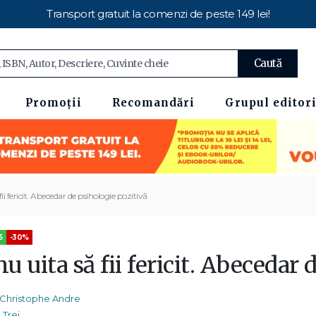
Transport gratuit la comenzi de peste 149 lei!
Caută
Promoții
Recomandări
Grupul editori
fii fericit. Abecedar de psihologie pozitivă
5
-30%
nu uita să fii fericit. Abecedar
Christophe Andre
Trei