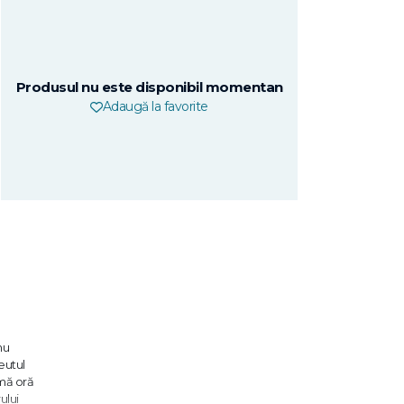
Produsul nu este disponibil momentan
Adaugă la favorite
nu
eutul
imă oră
ului