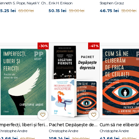
Kenneth S. Pope, Nayeli Y. Chavez-Dueñas, Hector Y. Adames
Erik H. Erikson
Stephen Grosz
5.25 lei
50.15 lei
46.75 lei
65.00 lei
59.00 lei
55.00 lei
-30%
-47%
Imperfecţi, liberi şi fericiţi.
Pachet Depășește depresia
hristophe Andre
Christophe Andre
Christophe Andre
43.66 lei
108.14 lei
43.66 lei
62.37 lei
204.02 lei
62.37 lei