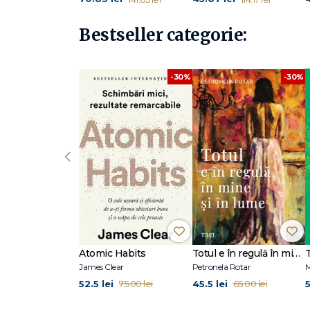
Bestseller categorie:
-30%
-30%
‹
Atomic Habits
Totul e în regulă în mine și în lume
James Clear
Petronela Rotar
M
52.5 lei
45.5 lei
5
75.00 lei
65.00 lei