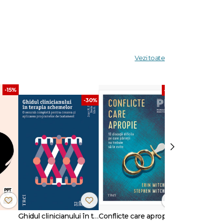
ii prin
ită, mai
Vezi toate
 din
eşti;
-15%
-30%
-30%
›
Ghidul clinicianului în terapia schemelor
Conflicte care apropie