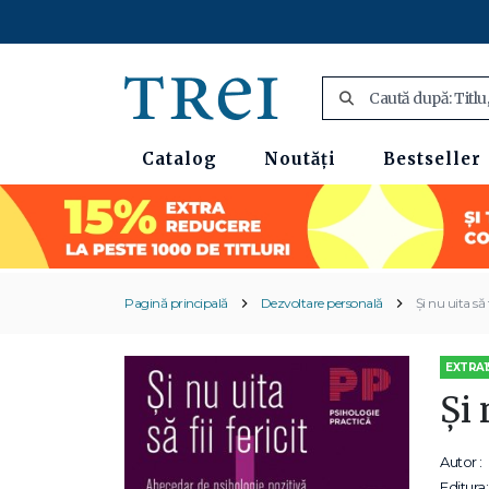
Catalog
Noutăți
Bestseller
Pagină principală
Dezvoltare personală
Şi nu uita să 
EXTRA1
Şi 
Autor :
Editura: