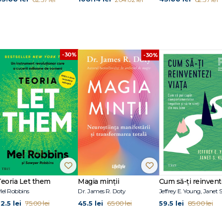
-30%
-30%
Teoria Let them
Magia minții
el Robbins
Dr. James R. Doty
2.5 lei
45.5 lei
59.5 lei
75.00 lei
65.00 lei
85.00 lei