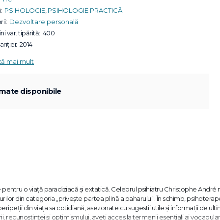
:
PSIHOLOGIE
,
PSIHOLOGIE PRACTICĂ
ii:
Dezvoltare personală
ni var. tipărită:
400
riției:
2014
ză mai mult
mate disponibile
e pentru o viaţă paradiziacă şi extatică. Celebrul psihiatru Christophe André 
urilor din categoria „priveşte partea plină a paharului". În schimb, psihoterap
eripeţii din viaţa sa cotidiană, asezonate cu sugestii utile şi informaţii de ult
i, recunoştinţei şi optimismului, aveţi acces la termenii esenţiali ai vocabular