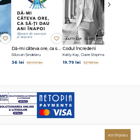
›
Dă-mi câteva ore, ca să-ţi dau ani înapoi
Codul încrederii
Atomic Habi
Răzvan Șindelaru
Katty Kay, Claire Shipman
James Clear
36 lei
19.79 lei
36 lei
60.00 lei
32.98 lei
60.00 
Am înțeles
Dezvoltat de: