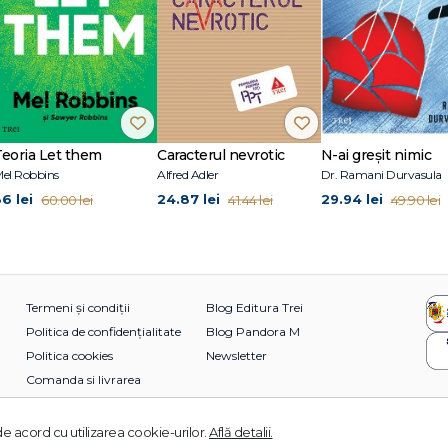
Teoria Let them
Caracterul nevrotic
N-ai greșit nimic
el Robbins
Alfred Adler
Dr. Ramani Durvasula
36 lei
24.87 lei
29.94 lei
60.00 lei
41.44 lei
49.90 lei
Termeni și condiții
Blog Editura Trei
Politica de confidențialitate
Blog Pandora M
Politica cookies
Newsletter
Comanda si livrarea
e acord cu utilizarea cookie-urilor.
Află detalii.