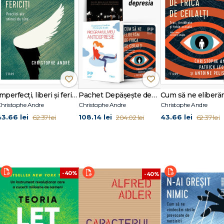
in trează
Imperfecţi, liberi şi fericiţi.
Pachet Depășește depresia
hristophe Andre
Christophe Andre
Christophe Andre
43.66 lei
108.14 lei
43.66 lei
62.37 lei
204.02 lei
62.37 lei
-40%
-40%