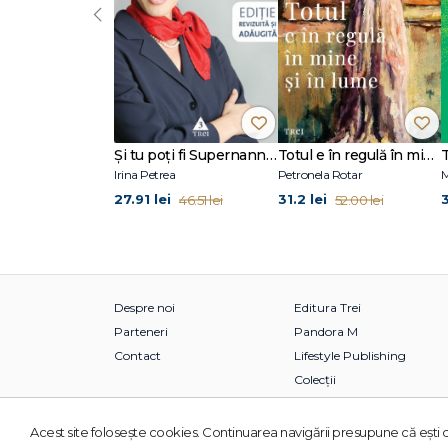
‹
Şi tu poţi fi Supernanny 1
Totul e în regulă în mine și în lume
Irina Petrea
Petronela Rotar
M
27.91 lei
31.2 lei
46.51 lei
52.00 lei
Despre noi
Editura Trei
Parteneri
Pandora M
Contact
Lifestyle Publishing
Colecții
Acest site foloseşte cookies. Continuarea navigării presupune că eşti d
© 2026 Grupul Editorial TREI. Toate drepturile rezervate.