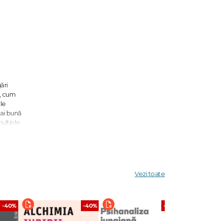
ări
s, cum
ele
mai bună
multiple.
inte
Vezi toate
-40%
-40%
-40%