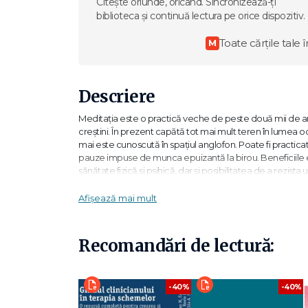
Citește oriunde, oricând. Sincronizează-ți
biblioteca și continuă lectura pe orice dispozitiv.
Toate cărțile tale î
M
Descriere
Meditația este o practică veche de peste două mii de ani. D
creștini. În prezent capătă tot mai mult teren în lumea oc
mai este cunoscută în spațiul anglofon. Poate fi practicată 
pauze impuse de munca epuizantă la birou. Beneficiile ei
sănătate fizică și psihică, dar și posibilitatea de a rezista 
În cartea sa, Cristophe André ne propune 40 de exerciții 
Afișează mai mult
înconjurătoare, dezvăluindu-ne poate fațete necunoscut
vedeam doar culori uniforme.
Recomandări de lectură:
Cuprins
INTRODUCERE: FIȚI PREZENȚI ÎN PROPRIA VIAȚĂ
-40%
-40%
INDICAȚII DE FOLOSIRE A LUCRĂRII DE FAȚĂ