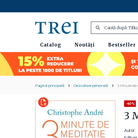
Catalog
Noutăți
Bestseller
Pagină principală
Dezvoltare personală
3 Minute de 
-40%
3 
Autor :
Editura: