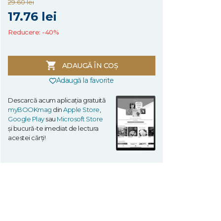
29.60 lei
17.76 lei
Reducere: -40%
ADAUGĂ ÎN COȘ
Adaugă la favorite
Descarcă acum aplicația gratuită
myBOOKmag
din
Apple Store
,
Google Play
sau
Microsoft Store
și bucură-te imediat de lectura
acestei cărți!