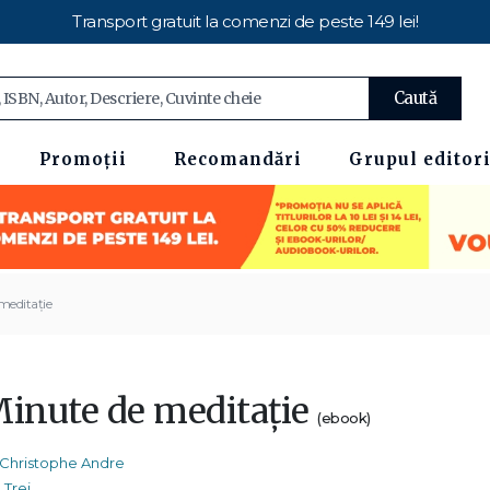
Transport gratuit la comenzi de peste 149 lei!
Caută
Promoții
Recomandări
Grupul editori
meditație
Minute de meditație
(ebook)
Christophe Andre
Trei