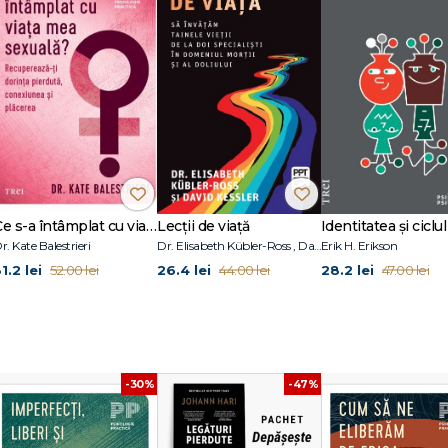
Ce s-a întâmplat cu viața mea sexuală?
Lecții de viață
Identitatea și ciclul 
r. Kate Balestrieri
Dr. Elisabeth Kübler-Ross , David Kessler
Erik H. Erikson
1.2 lei
26.4 lei
28.2 lei
52.00 lei
44.00 lei
47.00 lei
-30%
-47%