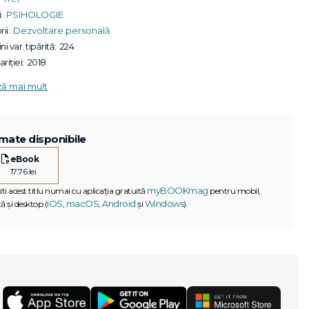
:
PSIHOLOGIE
ii:
Dezvoltare personală
ni var. tipărită:
224
riției:
2018
ză mai mult
mate disponibile
eBook
17.76 lei
myBOOKmag
iti acest titlu numai cu aplicația gratuită
pentru mobil,
iOS
macOS
Android
Windows
ă și desktop (
,
,
și
).
G