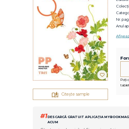
Colecții
Categor
Nr. pagi
Anul apa
Afișea
For
Poți c
tablet
Citește sample
#1
DESCARCĂ GRATUIT APLICAȚIA MYBOOKMA
ACUM