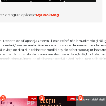
ntr-o singură aplicație:
MyBookMag
eparte de a fi apanajul Orientului, ea este întâlnită la mulți mistici și călug
cidentală, în varianta ei laică - meditația conștiinței depline sau mindfulnes
în viața de zi cu zi, în cabinetele medicilor și ale psihoterapeuților, în scurt
 au fost demonstrate de numeroase studii: serenitate, forță, luciditate, o 
umbrelor timpului nostru: digitalizarea excesivă a vieții, însingurare, solicitări 
accesibile, simple, care să ne aducă în contact cu noi înșine și cu lumea
e ale noastre, ale ei, sau ajutându-ne să vedem nuanțe acolo unde mai îna
-40%
-40%