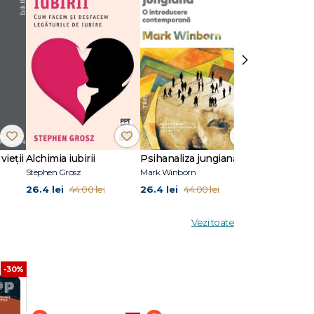
›
vieții
Alchimia iubirii
Psihanaliza jungiană
Stephen Grosz
Mark Winborn
Melanie Klein
26.4 lei
26.4 lei
45.6 lei
44.00 lei
44.00 lei
76.0
Vezi toate
-30%