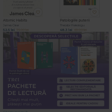
Atomic Habits
Patologiile puterii
James Clear
Theodor Paleologu
52.5 lei
75.00 lei
48.3 lei
69.00 lei