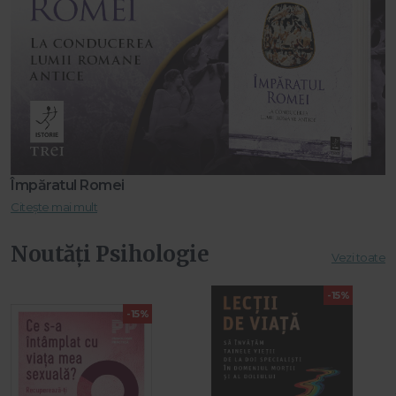
Împăratul Romei
Citește mai mult
Noutăți Psihologie
Vezi toate
-15%
-15%