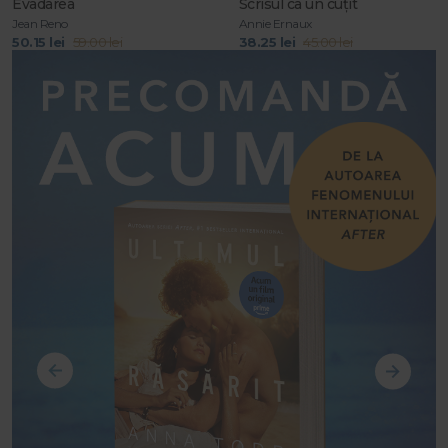
Evadarea
Scrisul ca un cuțit
Jean Reno
Annie Ernaux
50.15 lei
59.00 lei
38.25 lei
45.00 lei