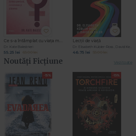
Ce s-a întâmplat cu viața mea sexuală?
Lecții de viață
Dr. Kate Balestrieri
Dr. Elisabeth Kübler-Ross , David Kessler
55.25 lei
65.00 lei
46.75 lei
55.00 lei
Noutăți Ficțiune
Vezi toate
-15%
-15%