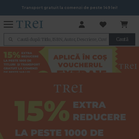
Transport gratuit la comenzi de peste 149 lei!
Caută