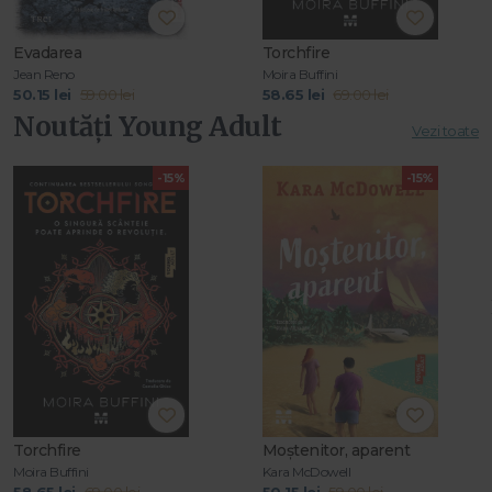
Evadarea
Torchfire
Jean Reno
Moira Buffini
50.15 lei
59.00 lei
58.65 lei
69.00 lei
Noutăți Young Adult
Vezi toate
-15%
-15%
Torchfire
Moștenitor, aparent
Moira Buffini
Kara McDowell