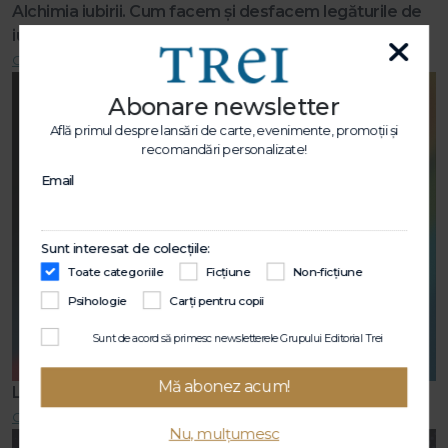
Alchimia iubirii. Cum facem și desfacem legăturile de
iubire
Citește mai mult
Abonare newsletter
Află primul despre lansări de carte, evenimente, promoții și
recomandări personalizate!
Email
Sunt interesat de colecțiile:
Toate categoriile
Ficțiune
Non-ficțiune
Psihologie
Carți pentru copii
Sunt de acord să primesc newsletterele Grupului Editorial Trei
Mă abonez acum!
Lecții de viață
Citește mai mult
Nu, mulțumesc