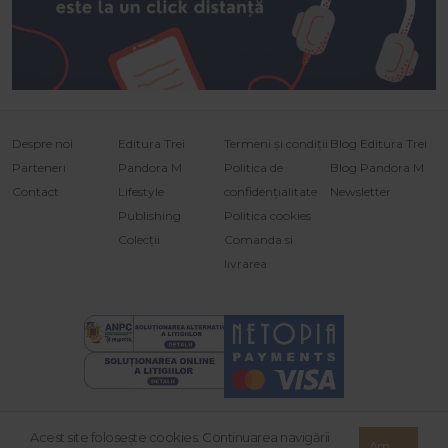
Despre noi
Editura Trei
Termeni și condiții
Blog Editura Trei
Parteneri
Pandora M
Politica de
Blog Pandora M
Contact
Lifestyle
confidențialitate
Newsletter
Publishing
Politica cookies
Colecții
Comanda si
livrarea
Acest site foloseşte cookies. Continuarea navigării
© 2026 Grupul Editorial TREI. Toate drepturile rezervate.
Am