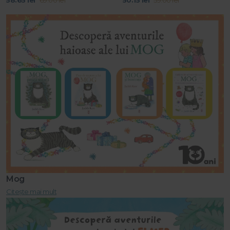
58.65 lei
69.00 lei
50.15 lei
59.00 lei
Mog
Citește mai mult