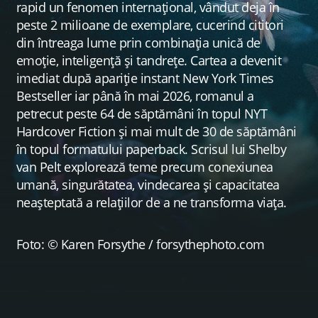
rapid un fenomen internațional, vândut deja în
peste 2 milioane de exemplare, cucerind cititori
din întreaga lume prin combinația unică de
emoție, inteligență și tandrețe. Cartea a devenit
imediat după apariție instant New York Times
Bestseller iar până în mai 2026, romanul a
petrecut peste 64 de săptămâni în topul NYT
Hardcover Fiction și mai mult de 30 de săptămâni
în topul formatului paperback. Scrisul lui Shelby
van Pelt explorează teme precum conexiunea
umană, singurătatea, vindecarea și capacitatea
neașteptată a relațiilor de a ne transforma viața.
Foto: © Karen Forsythe / forsythephoto.com