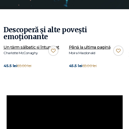
Descoperă și alte povești
emoționante
Un țărm sălbatic și întunecat
Până la ultima pagină
Charlotte McConaghy
Moira Macdonald
45.5 lei
65.00 lei
45.5 lei
65.00 lei