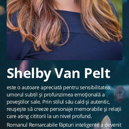
Shelby Van Pelt
este o autoare apreciată pentru sensibilitatea,
umorul subtil și profunzimea emoțională a
poveștilor sale. Prin stilul său cald și autentic,
reușește să creeze personaje memorabile și relații
care ating cititorii la un nivel profund.
Romanul Remarcabile făpturi inteligente a devenit