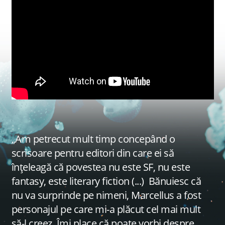
„Am petrecut mult timp concepând o
scrisoare pentru editori din care ei să
înțeleagă că povestea nu este SF, nu este
fantasy, este literary fiction (...) Bănuiesc că
nu va surprinde pe nimeni, Marcellus a fost
personajul pe care mi-a plăcut cel mai mult
să-l creez. Îmi place că poate vorbi despre