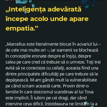
„Inteligența adevărată
începe acolo unde apare
empatia.”
„Marcellus este literalmente blocat în acvariul lui –
de cele mai multe ori –, iar oamenii se blochează
în concepțiile eronate despre ei înșiși, despre
calea pe care cred că trebuie să o urmeze. Toți trei
evită să se conecteze cu ceilalți, aceasta fiind una
dintre principalele dificultăți pe care trebuie să le
depășească. M-am gândit mult la vulnerabilitate
pe când scriam această carte. Provin dintr-o
familie în care stoicismul scandinav al lui Tova
este implicit. Îi iubim pe cei dragi, dar când
intervine ceva dificil, întotdeauna ne limităm la a