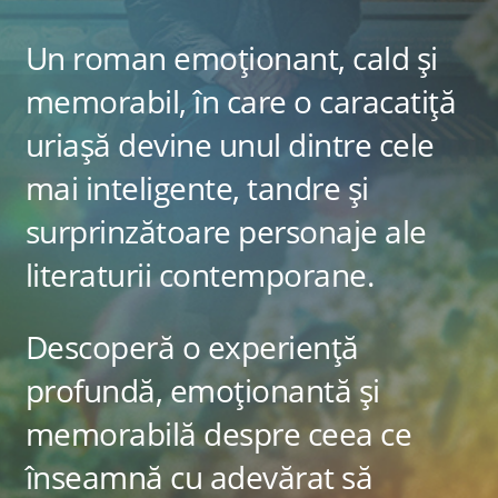
Un roman emoționant, cald și
memorabil, în care o caracatiță
uriașă devine unul dintre cele
mai inteligente, tandre și
surprinzătoare personaje ale
literaturii contemporane.
Descoperă o experiență
profundă, emoționantă și
memorabilă despre ceea ce
înseamnă cu adevărat să