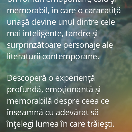
memorabil, în care o caracatiță
uriașă devine unul dintre cele
mai inteligente, tandre și
surprinzătoare personaje ale
literaturii contemporane.
Descoperă o experiență
profundă, emoționantă și
memorabilă despre ceea ce
înseamnă cu adevărat să
înțelegi lumea în care trăiești.