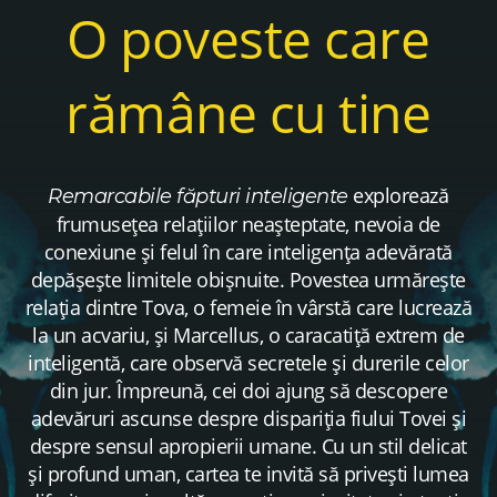
O poveste care
rămâne cu tine
explorează
Remarcabile făpturi inteligente
frumusețea relațiilor neașteptate, nevoia de
conexiune și felul în care inteligența adevărată
depășește limitele obișnuite. Povestea urmărește
relația dintre Tova, o femeie în vârstă care lucrează
la un acvariu, și Marcellus, o caracatiță extrem de
inteligentă, care observă secretele și durerile celor
din jur. Împreună, cei doi ajung să descopere
adevăruri ascunse despre dispariția fiului Tovei și
despre sensul apropierii umane. Cu un stil delicat
și profund uman, cartea te invită să privești lumea