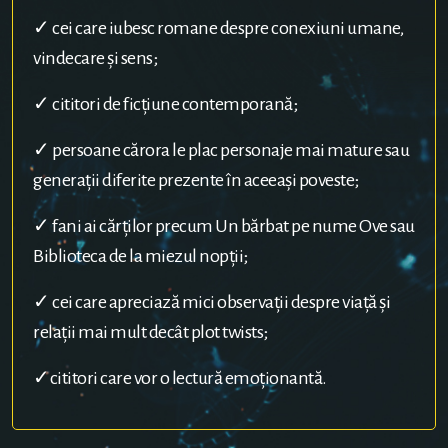
✓ cei care iubesc romane despre conexiuni umane,
vindecare și sens;
✓ cititori de ficțiune contemporană;
✓ persoane cărora le plac personaje mai mature sau
generații diferite prezente în aceeași poveste;
✓ fani ai cărților precum Un bărbat pe nume Ove sau
Biblioteca de la miezul nopții;
✓ cei care apreciază mici observații despre viață și
relații mai mult decât plot twists;
✓cititori care vor o lectură emoționantă.