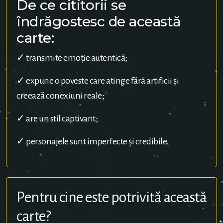
De ce cititorii se
îndrăgostesc de această
carte:
✓ transmite emoție autentică;
✓ expune o poveste care atinge fără artificii și
creează conexiuni reale;
✓ are un stil captivant;
✓ personajele sunt imperfecte și credibile.
Pentru cine este potrivită această
carte?