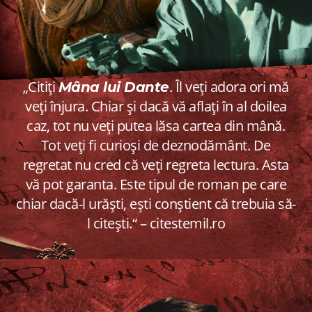
„Citiți
. Îl veți adora ori mă
Mâna lui Dante
veți înjura. Chiar și dacă vă aflați în al doilea
caz, tot nu veți putea lăsa cartea din mână.
Tot veți fi curioși de deznodământ. De
regretat nu cred că veți regreta lectura. Asta
vă pot garanta. Este tipul de roman pe care
chiar dacă-l urăști, ești conștient că trebuia să-
l citești.“ – citestemil.ro