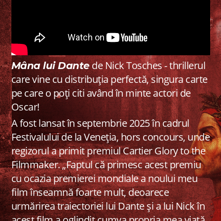
de Nick Tosches - thrillerul
Mâna lui Dante
care vine cu distribuția perfectă, singura carte
pe care o poți citi având în minte actori de
Oscar!
A fost lansat în septembrie 2025 în cadrul
Festivalului de la Veneția, hors concours, unde
regizorul a primit premiul Cartier Glory to the
Filmmaker. „Faptul că primesc acest premiu
cu ocazia premierei mondiale a noului meu
film înseamnă foarte mult, deoarece
urmărirea traiectoriei lui Dante și a lui Nick în
acest film a oglindit cumva propria mea viață.