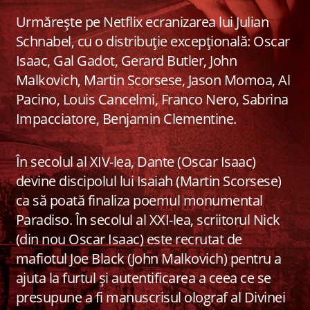
Urmărește pe Netflix ecranizarea lui Julian
Schnabel, cu o distribuție excepțională: Oscar
Isaac, Gal Gadot, Gerard Butler, John
Malkovich, Martin Scorsese, Jason Momoa, Al
Pacino, Louis Cancelmi, Franco Nero, Sabrina
Impacciatore, Benjamin Clementine.
În secolul al XIV-lea, Dante (Oscar Isaac)
devine discipolul lui Isaiah (Martin Scorsese)
ca să poată finaliza poemul monumental
Paradiso. În secolul al XXI-lea, scriitorul Nick
(din nou Oscar Isaac) este recrutat de
mafiotul Joe Black (John Malkovich) pentru a
ajuta la furtul și autentificarea a ceea ce se
presupune a fi manuscrisul olograf al Divinei