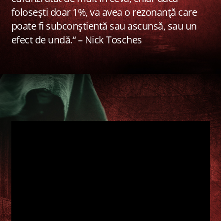
folosești doar 1%, va avea o rezonanță care
poate fi subconștientă sau ascunsă, sau un
efect de undă.“ – Nick Tosches