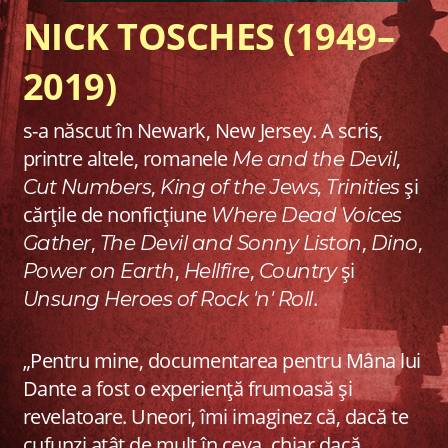
NICK TOSCHES (1949–
2019)
s-a născut în Newark, New Jersey. A scris,
printre altele, romanele
,
Me and the Devil
,
și
Cut Numbers
King of the Jews,
Trinities
cărțile de nonficțiune
Where Dead Voices
,
,
,
Gather
The Devil and Sonny Liston
Dino
,
,
și
Power on Earth
Hellfire
Country
.
Unsung Heroes of Rock 'n' Roll
„Pentru mine, documentarea pentru Mâna lui
Dante a fost o experiență frumoasă și
revelatoare. Uneori, îmi imaginez că, dacă te
cufunzi atât de mult în ceva, chiar dacă