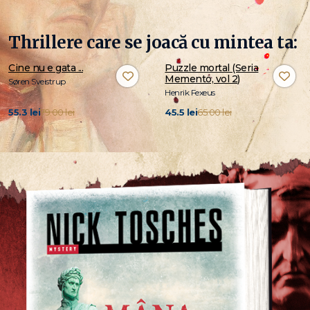
Thrillere care se joacă cu mintea ta:
Cine nu e gata ...
Puzzle mortal (Seria
Memento, vol 2)
Søren Sveistrup
Henrik Fexeus
55.3 lei
79.00 lei
45.5 lei
65.00 lei