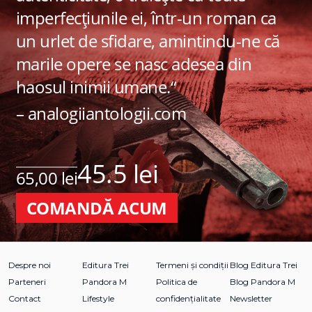
imperfecțiunile ei, într-un roman ca
un urlet de sfidare, amintindu-ne că
marile opere se nasc adesea din
haosul inimii umane.“
– analogiiantologii.com
45.5 lei
65,00 lei
COMANDĂ ACUM
Despre noi
Editura Trei
Termeni și condiții
Blog Editura Trei
Parteneri
Pandora M
Politica de
Blog Pandora M
Contact
Lifestyle
confidențialitate
Newsletter