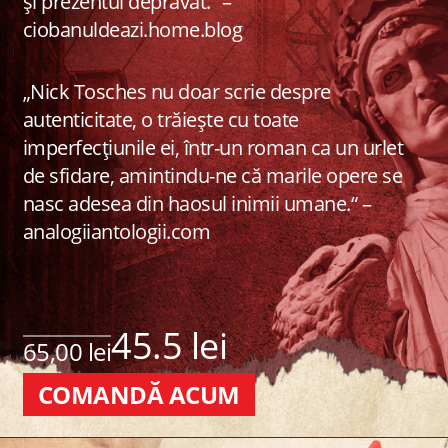
și prezentul depravat.“ –
ciobanuldeazi.home.blog
„Nick Tosches nu doar scrie despre
autenticitate, o trăiește cu toate
imperfecțiunile ei, într-un roman ca un urlet
de sfidare, amintindu-ne că marile opere se
nasc adesea din haosul inimii umane.“ –
analogiiantologii.com
45.5 lei
65,00 lei
COMANDĂ ACUM