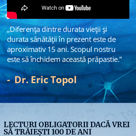
„Diferența dintre durata vieții și
durata sănătății în prezent este de
aproximativ 15 ani. Scopul nostru
este să închidem această prăpastie.”
- Dr. Eric Topol
LECTURI OBLIGATORII DACĂ VREI
SĂ TRĂIEȘTI 100 DE ANI