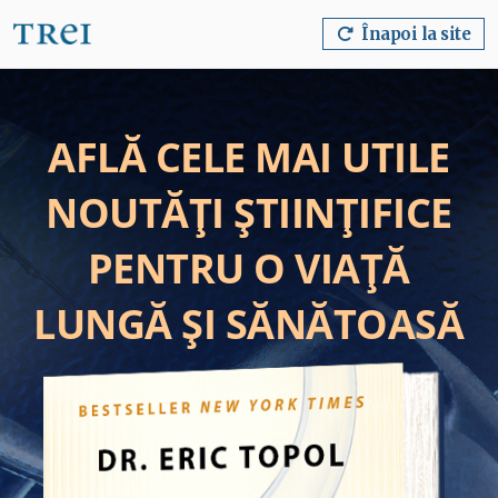
Înapoi la site
AFLĂ CELE MAI UTILE
NOUTĂȚI ȘTIINȚIFICE
PENTRU O VIAȚĂ
LUNGĂ ȘI SĂNĂTOASĂ