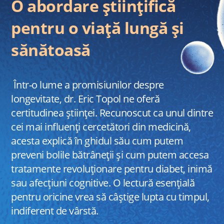
O abordare științifică
pentru o viață lungă și
sănătoasă
Într-o lume a promisiunilor despre
longevitate, dr. Eric Topol ne oferă
certitudinea științei. Recunoscut ca unul dintre
cei mai influenți cercetători din medicină,
acesta explică în ghidul său cum putem
preveni bolile bătrâneții și cum putem accesa
tratamente revoluționare pentru diabet, inimă
sau afecțiuni cognitive. O lectură esențială
pentru oricine vrea să câștige lupta cu timpul,
indiferent de vârstă.