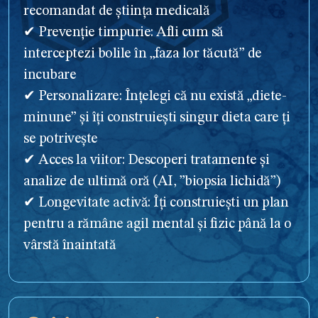
recomandat de știința medicală
✔ Prevenție timpurie: Afli cum să
interceptezi bolile în „faza lor tăcută” de
incubare
✔ Personalizare: Înțelegi că nu există „diete-
minune” și îți construiești singur dieta care ți
se potrivește
✔ Acces la viitor: Descoperi tratamente și
analize de ultimă oră (AI, ”biopsia lichidă”)
✔ Longevitate activă: Îți construiești un plan
pentru a rămâne agil mental și fizic până la o
vârstă înaintată