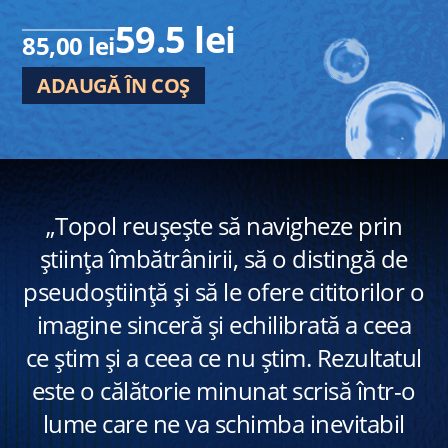
59.5 lei
85,00 lei
ADAUGĂ ÎN COȘ
„Topol reușește să navigheze prin
știința îmbătrânirii, să o distingă de
pseudoștiință și să le ofere cititorilor o
imagine sinceră și echilibrată a ceea
ce știm și a ceea ce nu știm. Rezultatul
este o călătorie minunat scrisă într-o
lume care ne va schimba inevitabil