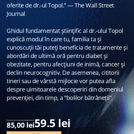
oferite de dr.-ul Topol.” — The Wall Street
Journal
Ghidul fundamentat științific al dr.-ului Topol
explică modul în care tu, familia ta și
cunoscuții tăi puteți beneficia de tratamente și
abordări de ultimă oră pentru diabet și
obezitate, pentru afecțiuni de inimă, cancer și
declin neurocognitiv. De asemenea, cititorii
tineri sau de vârstă mijlocie vor putea afla
despre uimitoarele descoperiri din domeniul
prevenției, din timp, a ”bolilor bătrâneții”.
59.5 lei
85,00 lei