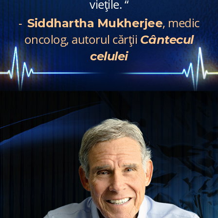
viețile. “
-
, medic
Siddhartha Mukherjee
oncolog, autorul cărții
Cântecul
celulei