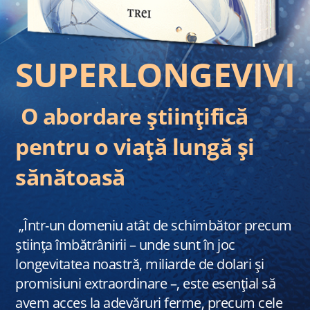
SUPERLONGEVIVI
O abordare științifică
pentru o viață lungă și
sănătoasă
„Într-un domeniu atât de schimbător precum
știința îmbătrânirii – unde sunt în joc
longevitatea noastră, miliarde de dolari și
promisiuni extraordinare –, este esențial să
avem acces la adevăruri ferme, precum cele