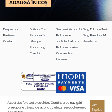
ADAUGĂ ÎN COȘ
Despre noi
Editura Trei
Termeni și condiții
Blog Editura Trei
Parteneri
Pandora M
Politica de
Blog Pandora M
Contact
Lifestyle
confidențialitate
Newsletter
Publishing
Politica cookies
Colecții
Comanda si
livrarea
Acest site foloseşte cookies. Continuarea navigării
Am
© 2026 Grupul Editorial TREI. Toate drepturile rezervate.
presupune că eşti de acord cu utilizarea cookie-urilor.
înțeles
Dezvoltat de:
Află detalii.