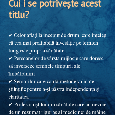
Cui i se potrivește acest
titlu?
✔ Celor aflați la început de drum, care înțeleg
că cea mai profitabilă investiție pe termen
lung este propria sănătate
✔ Persoanelor de vârstă mijlocie care doresc
să inverseze semnele timpurii ale
îmbătrânirii
✔ Seniorilor care caută metode validate
științific pentru a-și păstra independența și
claritatea
✔ Profesioniștilor din sănătate care au nevoie
de un rezumat riguros al medicinei de mâine