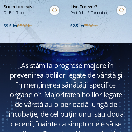
Superlongevivi
Live Forever?
Dr. Eric Topol
Prof. John S. Tregoning
59.5 lei
85.00 lei
52.5 lei
75.00 lei
„Asistăm la progrese majore în
prevenirea bolilor legate de vârstă și
în menținerea sănătății specifice
organelor. Majoritatea bolilor legate
de vârstă au o perioadă lungă de
incubație, de cel puțin unul sau două
decenii, înainte ca simptomele să se