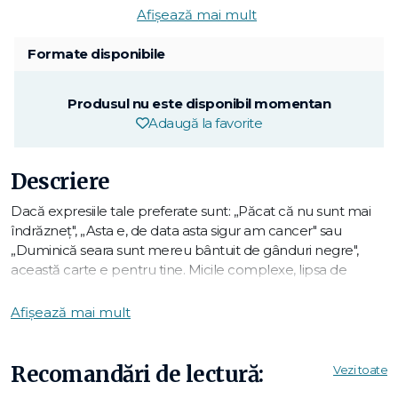
Afișează mai mult
Formate disponibile
Produsul nu este disponibil momentan
Adaugă la favorite
Descriere
Dacă expresiile tale preferate sunt: „Păcat că nu sunt mai
îndrăzneț", „Asta e, de data asta sigur am cancer" sau
„Duminică seara sunt mereu bântuit de gânduri negre",
această carte e pentru tine. Micile complexe, lipsa de
încredere în sine, căderea într-o stare de melancolie și
diversele anxietăți ne pot perturba viețile. Soluțiile propuse
Afișează mai mult
de celebrul psihoterapeut Christophe André, ilustrate cu
benzi desenate pline de umor, te vor ajuta să-ți regăsești
buna dispoziție.
Recomandări de lectură:
Vezi toate