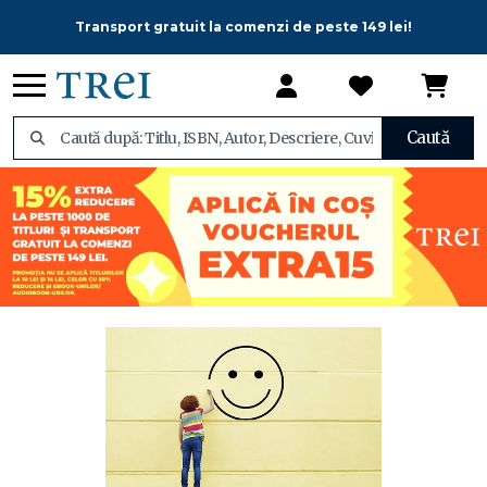
Transport gratuit la comenzi de peste 149 lei!
Caută