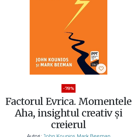
-78%
Factorul Evrica. Momentele
Aha, insightul creativ și
creierul
Autori :
John Kounios
,
Mark Beeman