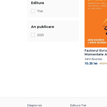
Editura
Trei
An publicare
2021
Factorul Evri
Momentele A
insightul crea
John Kounios
creierul
10.35 lei
47.57 l
Despre noi
Editura Trei