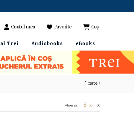
Contul meu
Favorite
Coș
al Trei
Audiobooks
eBooks
1 carte /
Afișează:
30
60