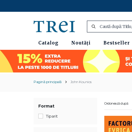
Catalog
Noutăți
Bestseller
Pagină principală
John Kounios
Ordonează după:
Format
Tiparit