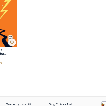
ca.
ha,
tiv și
ei
Termeni și condiții
Blog Editura Trei