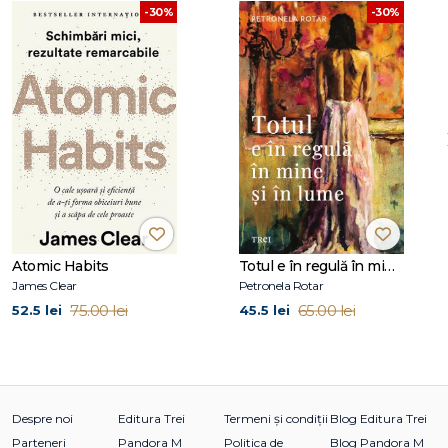
-30%
-30%
Atomic Habits
Totul e în regulă în mine și în lume
James Clear
Petronela Rotar
75.00 lei
65.00 lei
52.5 lei
45.5 lei
Despre noi
Editura Trei
Termeni și condiții
Blog Editura Trei
Parteneri
Pandora M
Politica de
Blog Pandora M