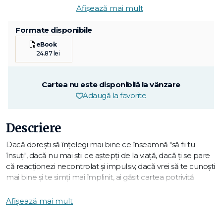
Afișează mai mult
Formate disponibile
eBook
24.87 lei
Cartea nu este disponibilă la vânzare
Adaugă la favorite
Descriere
Dacă dorești să înțelegi mai bine ce înseamnă "să fii tu
însuți", dacă nu mai știi ce aștepți de la viață, dacă ți se pare
că reacționezi necontrolat și impulsiv, dacă vrei să te cunoști
mai bine și te simți mai împlinit, ai găsit cartea potrivită
pentru a porni în căutarea autenticității și cunoașterii de
sine. Exercițiile și reflecțiile psihologice despre atașament,
Afișează mai mult
limite, factori declanșatori, dialogul cu sine și reparantaj te
vor ajuta să-ți regăsești încrederea, calmul și fericirea de