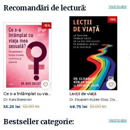
durată în interiorul tău, precum și în relațiile cu ceilalți.
Recomandări de lectură:
Vezi toate
Sarah Jane Crosby
este psihoterapeută cu practică privată
-15%
în Dublin și este creatoarea, pe Instagram, a unui celebru
-15%
cont de popularizare a psihologiei, @TheMindGeek.
Ce s-a întâmplat cu viața mea sexuală?
Lecții de viață
Dr. Kate Balestrieri
Dr. Elisabeth Kübler-Ross , David Kessler
65.00 lei
55.00 lei
55.25 lei
46.75 lei
Bestseller categorie:
Vezi toate