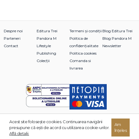
Despre noi
Editura Trei
Termeni și condiții
Blog Editura Trei
Parteneri
Pandora M
Politica de
Blog Pandora M
Contact
Lifestyle
confidențialitate
Newsletter
Publishing
Politica cookies
Colecții
Comanda si
livrarea
Acest site foloseşte cookies. Continuarea navigării
Am
© 2026 Grupul Editorial TREI. Toate drepturile rezervate.
presupune că eşti de acord cu utilizarea cookie-urilor.
înțeles
Dezvoltat de:
Află detalii.