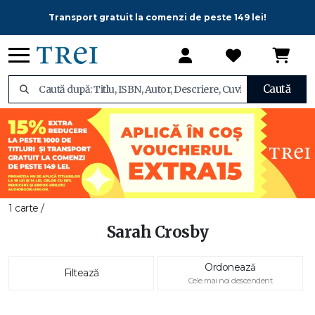
Transport gratuit la comenzi de peste 149 lei!
Caută
1 carte /
Sarah Crosby
Ordonează
Filtează
Cele mai noi descendent