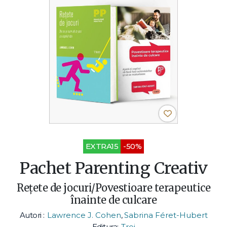
EXTRA15
-50%
Pachet Parenting Creativ
Reţete de jocuri/Povestioare terapeutice
înainte de culcare
Autori :
Lawrence J. Cohen
,
Sabrina Féret-Hubert
Editura:
Trei