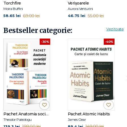
Torchfire
Verișoarele
validate
.
Moira Buffini
Aurora Venturini
✔ Este ideal pentru părinții care vor să
crească copii
69.00 lei
55.00 lei
58.65 lei
46.75 lei
încrezători, creativi și empatici
.
Bestseller categorie:
Vezi toate
Cui i se potrivește acest pachet:
-30%
-40%
✔ Părinților care vor să
folosească jocul și poveștile ca
instrumente educative
.
✔ Celor care vor să sprijine
dezvoltarea emoțională și
socială a copiilor
.
✔ Cititorilor interesați de
parenting conștient și creativ
.
✔ Oricui își dorește
relații armonioase și încurajatoare cu
copilul lor
.
Descriere detaliată a titlurilor:
Pachet Anatomia societății moderne
Pachet Atomic Habits
Theodor Paleologu
James Clear
Reţete de jocuri – Lawrence J. Cohen
199.00 lei
149.00 lei
139.3 lei
89.4 lei