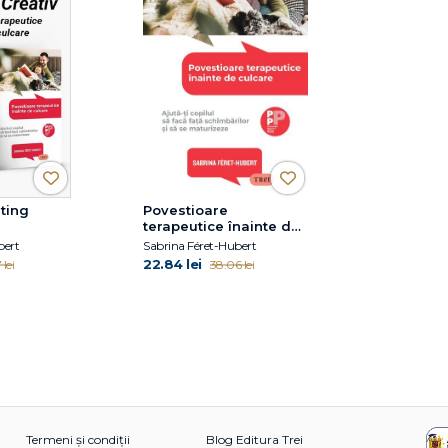
ting
Povestioare
terapeutice înainte de
culcare
bert
Sabrina Féret-Hubert
22.84 lei
 lei
38.06 lei
Termeni și condiții
Blog Editura Trei