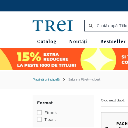
Catalog
Noutăți
Bestseller
Pagină principală
Sabrina Féret-Hubert
Ordonează după:
Format
Ebook
Tiparit