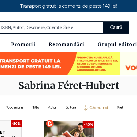
Transport gratuit la comenzi de peste 149 lei!
Caută
Promoții
Recomandări
Grupul editori
Sabrina Féret-Hubert
Popularitate
Titlu
Autor
Editura
Preț
Cele mai noi
-50%
-40%