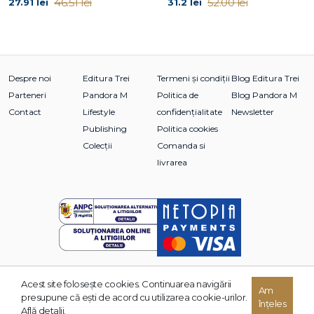
46.51 lei
52.00 lei
27.91 lei
31.2 lei
Povestea 9: Arborele cu pene
Relaxarea și încrederea în sine ✮ 4–10 ani
Povestea 10: Pielea care vorbește
Vorbele vindecă. Somatizarea ✮ 5–10 ani
Despre noi
Editura Trei
Termeni și condiții
Blog Editura Trei
Parteneri
Pandora M
Politica de
Blog Pandora M
Povestea 11: Cutia
Contact
Lifestyle
confidențialitate
Newsletter
Încrederea în sine ✮ 5–10 ani
Publishing
Politica cookies
Colecții
Comanda si
Detalii...
livrarea
Pentru a lua legătura cu mine
Regulile casei
Borcănașul recunoștinței (sau dulceața de lucruri bune)
Jocul gâștelor
Pe cine consultăm în caz de nevoie?
Mulțumiri
Acest site foloseşte cookies. Continuarea navigării
Am
© 2026 Grupul Editorial TREI. Toate drepturile rezervate.
presupune că eşti de acord cu utilizarea cookie-urilor.
înțeles
Dezvoltat de:
Află detalii.