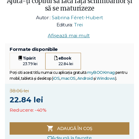
Ajută-ți copilul să facă față schimbărilor și
să se maturizeze
Autor :
Sabrina Féret-Hubert
Editura:
Trei
Afișează mai mult
Formate disponibile
Tipărit
eBook
23.79 lei
22.84 lei
myBOOKmag
Poți citi acest titlu numai cu aplicația gratuită
pentru
iOS
macOS
Android
Windows
mobil, tabletă și desktop (
,
,
și
).
38.06 lei
22.84 lei
Reducere: -40%
ADAUGĂ ÎN COȘ
Adaugă la favorite