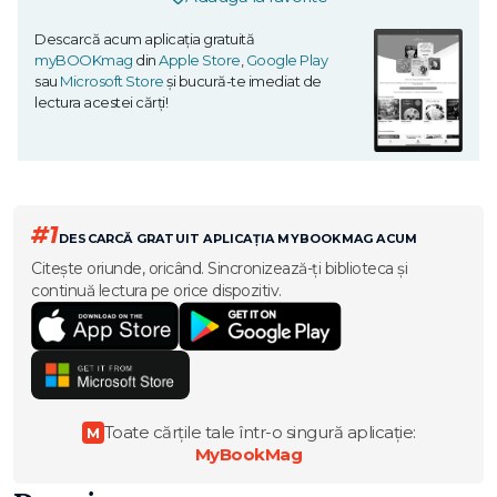
Descarcă acum aplicația gratuită
myBOOKmag
din
Apple Store
,
Google Play
sau
Microsoft Store
și bucură-te imediat de
lectura acestei cărți!
#1
DESCARCĂ GRATUIT APLICAȚIA MYBOOKMAG ACUM
Citește oriunde, oricând. Sincronizează-ți biblioteca și
continuă lectura pe orice dispozitiv.
Toate cărțile tale într-o singură aplicație:
M
MyBookMag