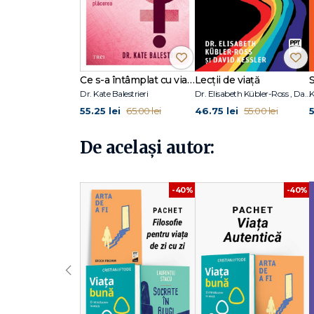
Arta de a iubi — Erich Fromm
Una dintre cele mai cunoscute cărți despre iubire ca act
Ce s-a întâmplat cu viața mea sexuală?
Lecții de viață
Arta de a fi — Erich Fromm
Dr. Kate Balestrieri
Dr. Elisabeth Kübler-Ross , David Kessler
O meditație asupra vieții trăite autentic, dincolo de pose
55.25 lei
46.75 lei
5
65.00 lei
55.00 lei
A AVEA sau A FI? — Erich Fromm
De același autor:
O lucrare esențială despre conflictul dintre materialism ș
Anatomia distructivității umane — Erich Fromm
-40%
-40%
O explorare amplă a agresivității, violenței și impulsurilo
Limbajul uitat. O introducere în înțelegerea vise
O incursiune fascinantă în simboluri, vise și limbajul profu
‹
De ce să alegi acest pachet