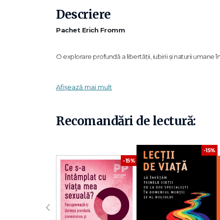
Descriere
Pachet Erich Fromm
O explorare profundă a libertății, iubirii și naturii uman
Acest pachet reunește lucrările esențiale ale lui Erich Fr
Afișează mai mult
moderne.
Cu luciditate și sensibilitate, Fromm analizează frica de 
sensului într-o societate dominată de consum și alienare
Recomandări de lectură:
O colecție fundamentală pentru cei interesați de psiholo
Ce conține pachetul
-15%
-15%
Fuga de libertate — Erich Fromm
O analiză clasică a modului în care oamenii evită liberta
‹
Arta de a asculta — Erich Fromm
Reflecții despre comunicare autentică, empatie și relaț