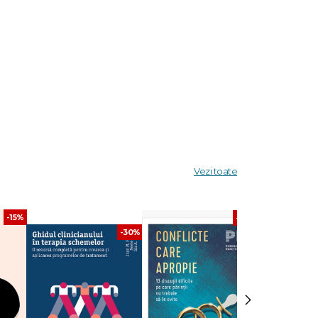
izei
tarea
Vezi toate
-15%
-30%
-30%
›