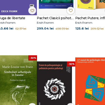
romm
și identitatea
Fuga de libertate
Pachet Clasicii psihoterapiei
re
rich Fromm
Erich Fromm
Erich Fromm
43.66 lei
299.04 lei
125.6 lei
62.37 lei
498.39 lei
209.32 lei
ane
-30%
-30%