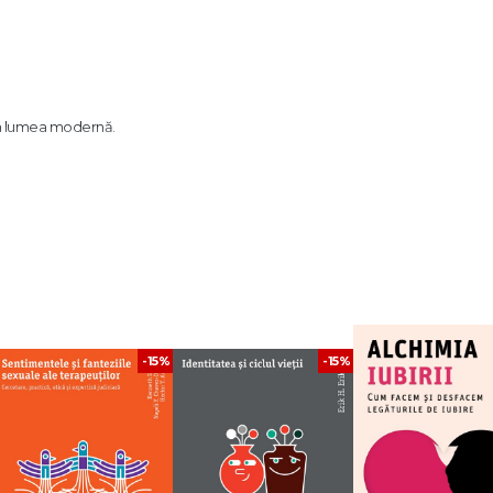
e în lumea modernă.
omm, unul dintre cei mai influenți gânditori ai psihologiei umaniste și psihanal
libertate, nevoia de iubire autentică, tendințele distructive ale omului și cău
.
gie, filosofie și înțelegerea profundă a condiției umane.
-15%
-15%
tea și responsabilitatea personală.
iile profunde dintre oameni.