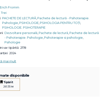
Erich Fromm
Trei
:
PACHETE DE LECTURĂ
,
Pachete de lectură - Psihoterapie.
Psihologie
,
PSIHOLOGIE
,
PSIHOLOGIA PENTRU TOȚI
,
PSIHOLOGIE. PSIHOTERAPIE
ii:
Dezvoltare personală
,
Pachete de lectură
,
Pachete de lectură
- Psihoterapie. Psihologie
,
Psihoterapie si psihologie
,
Psihologie
ni var. tipărită:
2178
riției:
2024
ză mai mult
mate disponibile
Tipărit
261.35 lei