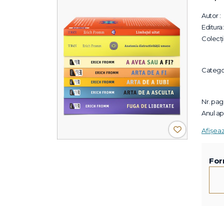
Autor :
Editura:
Colecții
Categor
Nr. pagi
Anul apa
Afișea
For