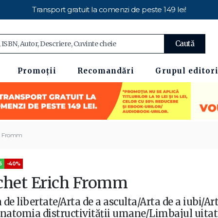
Transport gratuit la comenzi de peste 149 lei!
Caută
Promoții
Recomandări
Grupul editori
ch Fromm
5
-40%
chet Erich Fromm
 de libertate/Arta de a asculta/Arta de a iubi/Ar
Anatomia distructivităţii umane/Limbajul uitat