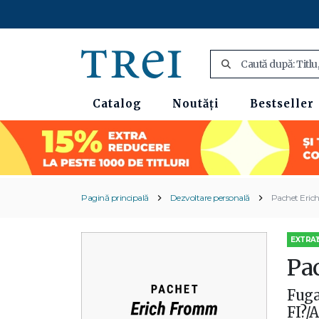
Catalog
Noutăți
Bestseller
Pagină principală
Dezvoltare personală
Pachet Eri
EXTRA1
Pa
Fuga
FI?/