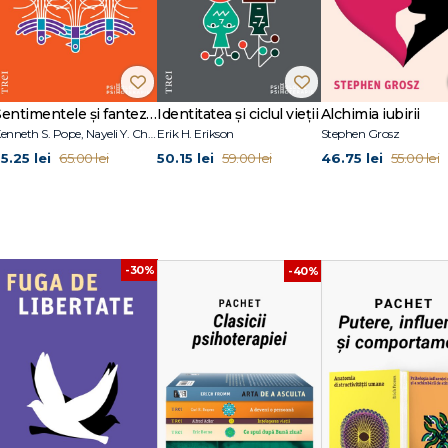
 de maturitate, responsabilitate și cunoaștere.
Sentimentele și fanteziile sexuale ale terapeuților
Identitatea și ciclul vieții
Alchimia iubirii
Kenneth S. Pope, Nayeli Y. Chavez-Dueñas, Hector Y. Adames
Erik H. Erikson
Stephen Grosz
sii și conformism.
5.25 lei
50.15 lei
46.75 lei
65.00 lei
59.00 lei
55.00 lei
i dezvoltarea autentică a sinelui.
-30%
-40%
r distructive din natura umană.
lor, basmelor și miturilor — Erich Fromm
nd al inconștientului.