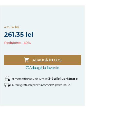
435.57 lei
261.35 lei
Reducere: -40%
ADAUGĂ ÎN COȘ
Adaugă la favorite
Termen estimativ de livrare:
3-9 zile lucrătoare
Livrare gratuită pentru comenzi peste 149 lei