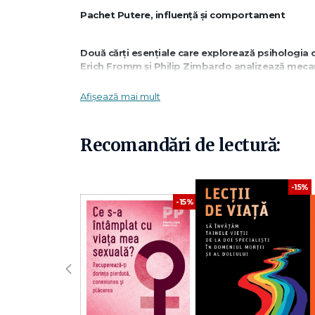
Pachet Putere, influență și comportament
Două cărți esențiale care explorează psihologia 
Erich Fromm și Philip Zimbardo analizează mecan
oferind o perspectivă profundă asupra comporta
Afișează mai mult
Acest pachet este ideal pentru cititorii interesa
influenței.
Recomandări de lectură:
Ce conține pachetul:
-15%
-15%
✔
Anatomia distructivităţii umane – Erich Fromm
Cartea analizează
tendințele agresive și distructiv
opresiune. Fromm explorează relația dintre individ și soc
‹
✔
Psihologia influenței sociale și a schimbării de
Lucrarea prezintă modul în care
presiunea socială, a
indivizilor. Zimbardo și Leippe explică mecanismele psiho