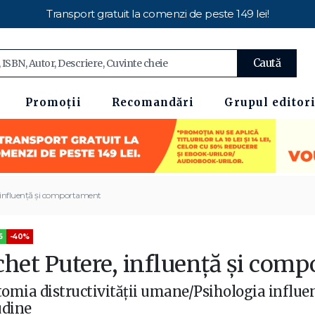
Transport gratuit la comenzi de peste 149 lei!
Caută
Promoții
Recomandări
Grupul editori
 influență și comportament
5
-40%
chet Putere, influență și com
omia distructivităţii umane/Psihologia influenț
udine