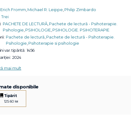
Erich Fromm
,
Michael R. Leippe
,
Philip Zimbardo
Trei
:
PACHETE DE LECTURĂ
,
Pachete de lectură - Psihoterapie.
Psihologie
,
PSIHOLOGIE
,
PSIHOLOGIE. PSIHOTERAPIE
ii:
Pachete de lectură
,
Pachete de lectură - Psihoterapie.
Psihologie
,
Psihoterapie si psihologie
ni var. tipărită:
1456
riției:
2024
ză mai mult
mate disponibile
Tipărit
125.60 lei