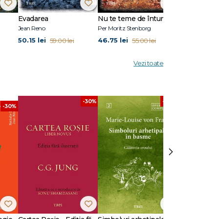
are îl
Evadarea
Nu te teme de întuneric
Ultimul răsăr
Jean Reno
Per Moritz Stenborg
Anna Todd
50.15 lei
46.75 lei
50.15 lei
59.00 lei
55.00 lei
59.
ilor.
cial.
Vezi toate
-30%
-30%
-30%
›