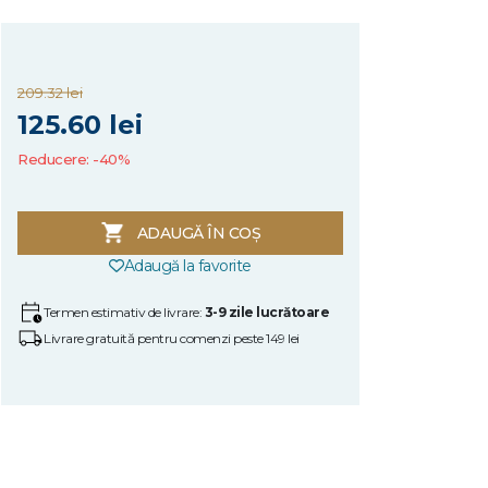
209.32 lei
125.60 lei
Reducere: -40%
ADAUGĂ ÎN COȘ
Adaugă la favorite
Termen estimativ de livrare:
3-9 zile lucrătoare
Livrare gratuită pentru comenzi peste 149 lei