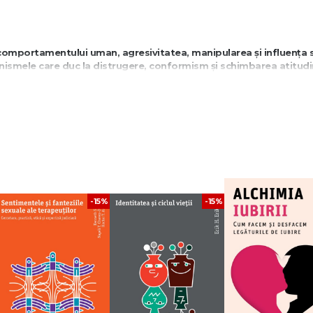
comportamentului uman, agresivitatea, manipularea și influența s
ismele care duc la distrugere, conformism și schimbarea atitudin
mentului uman în contexte sociale și psihologice.
ți de psihologie socială, comportament uman și dinamici ale puteri
-15%
-15%
e ale oamenilor
, precum și motivațiile psihologice care duc la violență și
ietate și impactul culturii și structurilor sociale asupra comportamentului u
 atitudine – Philip Zimbardo, Michael R. Leippe
utoritatea și normele colective
pot modela atitudinile și comportamen
logice ale manipulării, conformismului și persuasiunii.