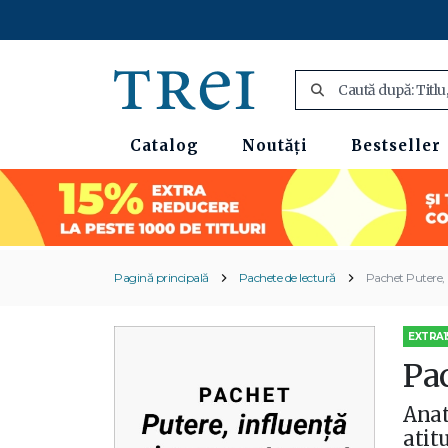
Catalog
Noutăți
Bestseller
Pagină principală
Pachete de lectură
Pachet Putere,
EXTRA1
Pa
Anat
atit