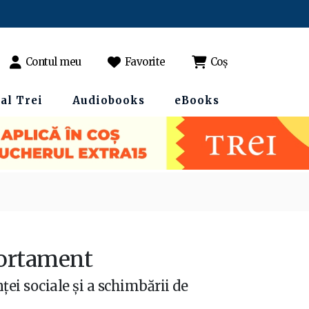
Contul meu
Favorite
Coș
al Trei
Audiobooks
eBooks
portament
ei sociale și a schimbării de