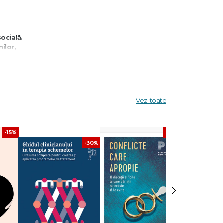
ocială.
ilor,
i și
Vezi toate
-15%
-30%
-30%
man.
›
tele