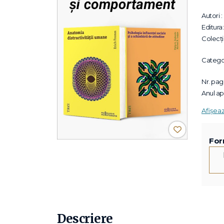
Autori :
Editura:
Colecții
Categor
Nr. pagi
Anul apa
Afișea
For
Descriere