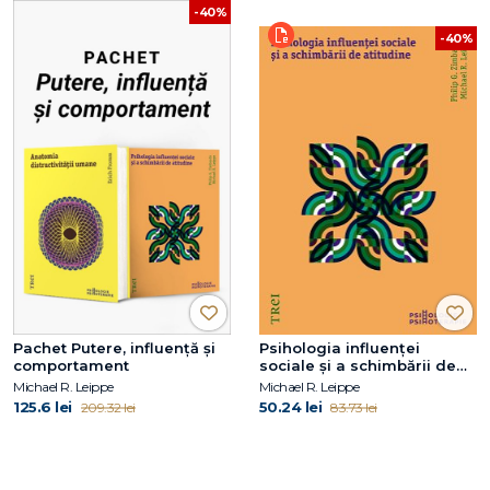
-40%
-40%
Pachet Putere, influență și
Psihologia influenței
comportament
sociale și a schimbării de
atitudine
Michael R. Leippe
Michael R. Leippe
125.6 lei
50.24 lei
209.32 lei
83.73 lei