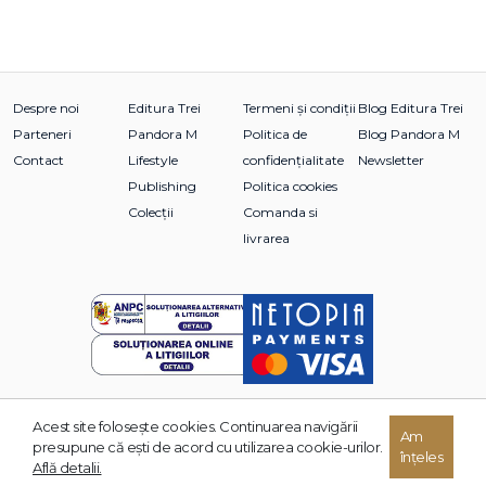
Despre noi
Editura Trei
Termeni și condiții
Blog Editura Trei
Parteneri
Pandora M
Politica de
Blog Pandora M
Contact
Lifestyle
confidențialitate
Newsletter
Publishing
Politica cookies
Colecții
Comanda si
livrarea
Acest site foloseşte cookies. Continuarea navigării
© 2026 Grupul Editorial TREI. Toate drepturile rezervate.
Am
presupune că eşti de acord cu utilizarea cookie-urilor.
înțeles
Dezvoltat de:
Află detalii.