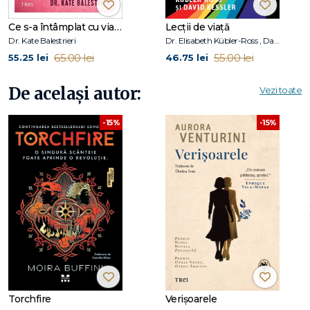
Ce s-a întâmplat cu viața mea sexuală?
Lecții de viață
Dr. Kate Balestrieri
Dr. Elisabeth Kübler-Ross , David Kessler
65.00 lei
55.00 lei
55.25 lei
46.75 lei
De același autor:
Vezi toate
-15%
-15%
Torchfire
Verișoarele