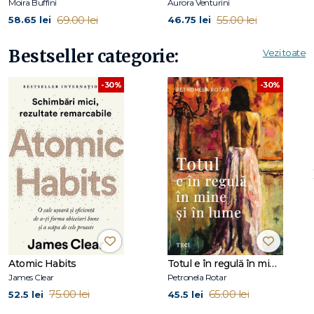
Moira Buffini
Aurora Venturini
69.00 lei
55.00 lei
58.65 lei
46.75 lei
Bestseller categorie:
Vezi toate
-30%
-30%
Atomic Habits
Totul e în regulă în mine și în lume
James Clear
Petronela Rotar
75.00 lei
65.00 lei
52.5 lei
45.5 lei