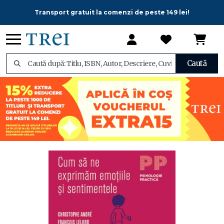
Transport gratuit la comenzi de peste 149 lei!
Caută