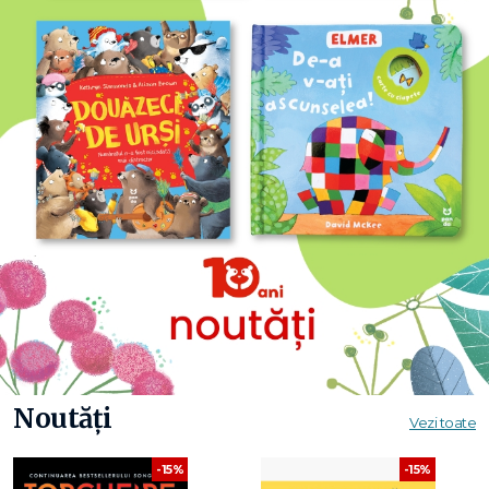
Noutăți
Vezi toate
-15%
-15%