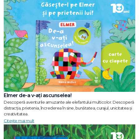
Elmer de-a v-ați ascunselea!
Descoperă aventurile amuzante ale elefantului multicolor. Descoperă
distracția, prietenia, încrederea în sine, bunătatea, curajul, unicitatea și
creativitatea.
Citește mai mult