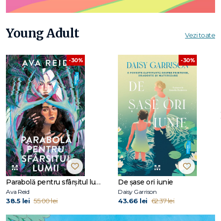
Young Adult
Vezi toate
-30%
-30%
Parabolă pentru sfârșitul lumii
De șase ori iunie
Ava Reid
Daisy Garrison
38.5 lei
55.00 lei
43.66 lei
62.37 lei