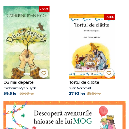
-30%
-30%
Dă mai departe
Tortul de clătite
Catherine Ryan Hyde
Sven Nordqvist
38.5 lei
55.00 lei
27.93 lei
39.90 lei