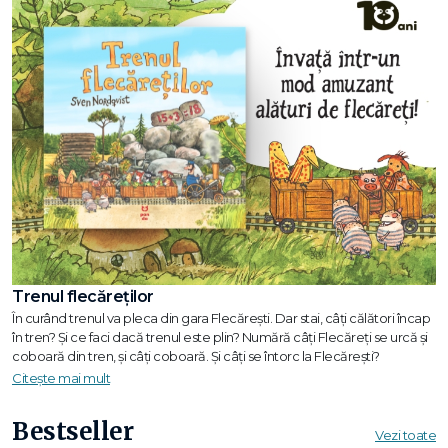
Trenul flecăreților
În curând trenul va pleca din gara Flecărești. Dar stai, câți călători încap
în tren? Și ce faci dacă trenul este plin? Numără câți Flecăreți se urcă și
coboară din tren, și câți coboară. Și câți se întorc la Flecărești?
Citește mai mult
Bestseller
Vezi toate