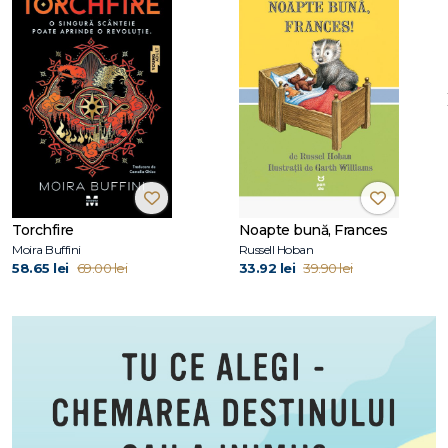
Torchfire
Noapte bună, Frances
Moira Buffini
Russell Hoban
58.65 lei
69.00 lei
33.92 lei
39.90 lei