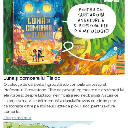
Luna și comoara lui Tlaloc
O colecție de cărți este îngropată sub comorile din tezaurul
Profesorului Brownstone. Pline de povești legendare de la strămoșii lui,
ele vorbesc despre luptători neînfricați și eroi neobișnuiți. Alatură-te
Lunei, cea mai vicleană membră a clanului Brownstone, în timp ce
călătorește către palatul zeului aztec al ploii, Tlaloc, pentru a-i fura
comorile.
Citește mai mult