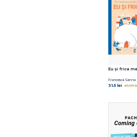
Catherine Doyle
Celeste Davidson
Mannis
Cheryl Sterling
Cosmin Ciotloș
César Vallejo
Daniel Kehlmann
David J. Smith
David McKee
David Sundin
Eu și frica m
Debi Gliori
Francesca Sanna
Deborah Hopkinson
31.5 lei
45.00 le
Deepa Anappara
Dina Anastasio
Dirk Gieselmann
Don DeLillo
Dorothy Hoobler
Doug Salati
Dr. Shefali Tsabary