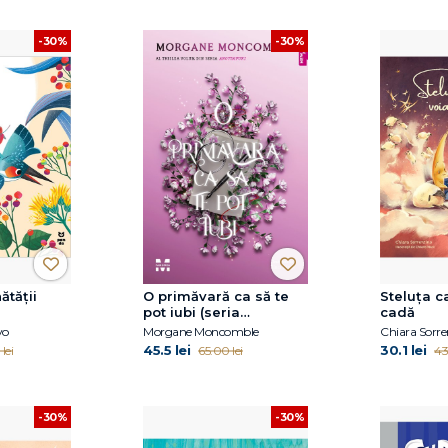
-30%
-30%
ătății
O primăvară ca să te
Steluța c
pot iubi (seria
cadă
Anotimpuri, vol.3)
vo
Morgane Moncomble
Chiara Sorre
45.5 lei
30.1 lei
lei
65.00 lei
43
-30%
-30%