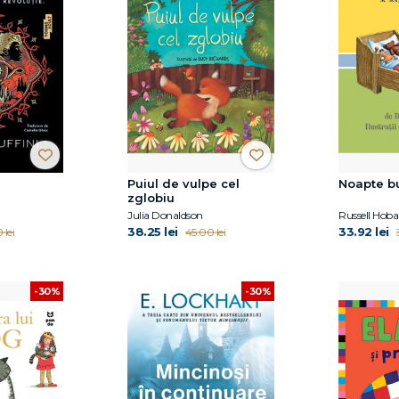
Puiul de vulpe cel
Noapte b
zglobiu
Julia Donaldson
Russell Hob
38.25 lei
33.92 lei
 lei
45.00 lei
-30%
-30%