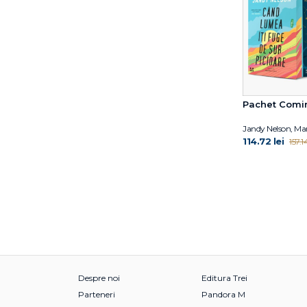
Dr. Simona Tivadar
Dr.Edith Eva Eger
Dylan Thuras
E. Lockhart
Edel Verlagsgruppe
Edwina Wyatt
Pachet Comi
Elena Diana Nedelcu
Elena Ferrante
Jandy Nelson, M
Emma Karinsdotter
114.72 lei
157.14
Emma de Woot
Eoin Colfer
Eulàlia Canal
Eva García Sáenz de
Urturi
Gabriella Ballin
Gail Herman
Geo Bogza
Despre noi
Editura Trei
Giorgio Bassani
Parteneri
Pandora M
Goliarda Sapienza