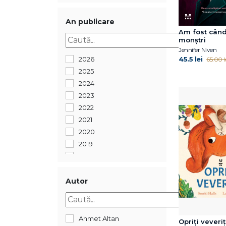
An publicare
Am fost cân
monștri
Jennifer Niven
45.5 lei
2026
65.00 l
2025
2024
2023
2022
2021
2020
2019
2018
2017
2016
Autor
2015
2013
2009
Ahmet Altan
Opriți veveriț