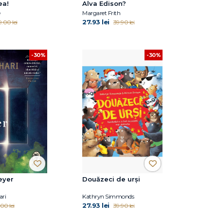
ea!
Alva Edison?
e
Margaret Frith
27.93 lei
.00 lei
39.90 lei
-30%
-30%
eyer
Douăzeci de urși
ari
Kathryn Simmonds
27.93 lei
00 lei
39.90 lei