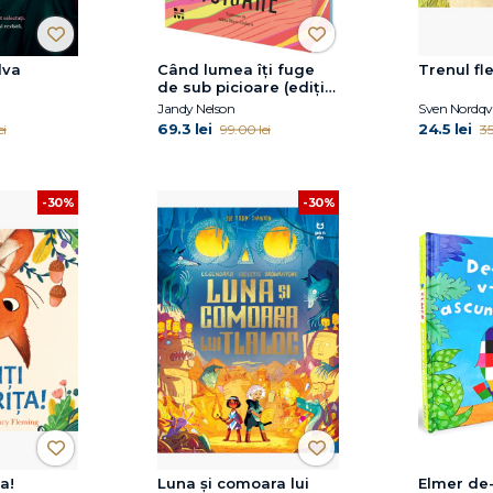
dva
Când lumea îți fuge
Trenul fle
de sub picioare (ediție
sprayed edges)
Jandy Nelson
Sven Nordqvi
69.3 lei
24.5 lei
ei
99.00 lei
35
-30%
-30%
a!
Luna și comoara lui
Elmer de-