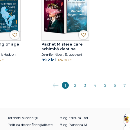
ng of age
Pachet Mistere care
schimbă destine
ark Haddon
Jennifer Niven, E. Lockhart
99.2 lei
 lei
124.00 lei
Anterioara
1
2
3
4
5
6
7
Termeni și condiții
Blog Editura Trei
Politica de confidențialitate
Blog Pandora M