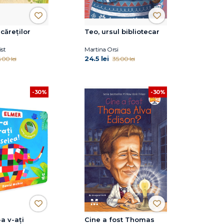
căreților
Teo, ursul bibliotecar
st
Martina Orsi
24.5 lei
.00 lei
35.00 lei
-30%
-30%
a v-ați
Cine a fost Thomas