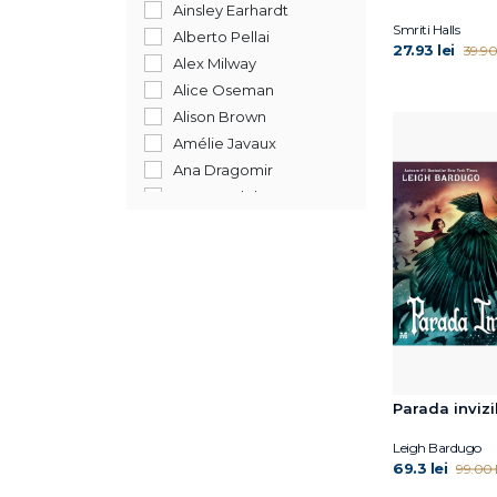
Ainsley Earhardt
Smriti Halls
Alberto Pellai
27.93 lei
39.90 
Alex Milway
Alice Oseman
Alison Brown
Amélie Javaux
Ana Dragomir
Anca Nedelcu
Andrea Beaty
Andreea Chiru-Maga
Andreea Iatagan
Andreea Lițescu
András Forgách
André Aciman
Anika Aldamuy Denise
Parada invizi
Ann Whitford Paul
Annet Schaap
Leigh Bardugo
Annick Masson
69.3 lei
99.00 l
Annie Ernaux