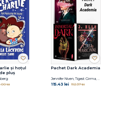
rlie și hoțul
Pachet Dark Academia
 de pluș
kberg
Jennifer Niven, Tigest Girma, J. Elle
115.43 lei
.00 lei
192.37 lei