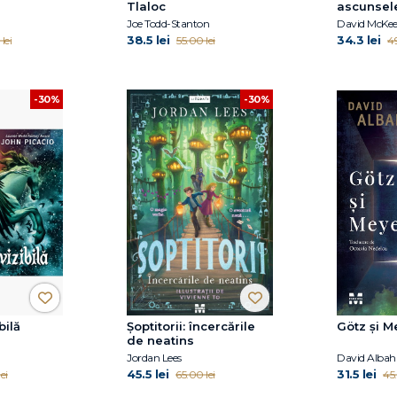
Tlaloc
ascunsel
Joe Todd-Stanton
David McKe
38.5 lei
34.3 lei
lei
55.00 lei
49
-30%
-30%
bilă
Şoptitorii: încercările
Götz și M
de neatins
Jordan Lees
David Albah
45.5 lei
31.5 lei
ei
65.00 lei
45.