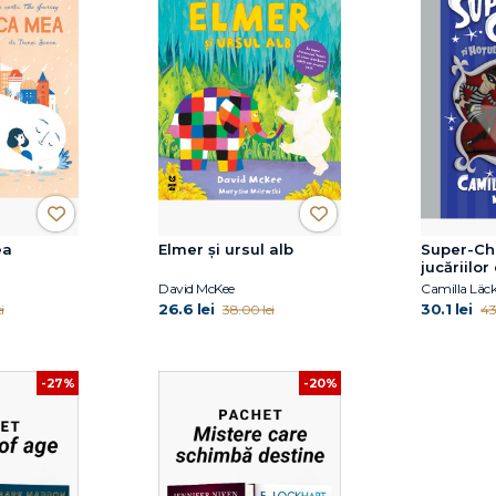
ea
Elmer și ursul alb
Super-Cha
jucăriilor
David McKee
Camilla Läc
26.6 lei
30.1 lei
i
38.00 lei
43
-27%
-20%