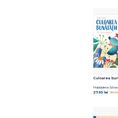
Antoon Krings
April Jones Prince
Athena Farrokhzad
Ava Reid
Avery Reed
Behrouz Boochani
Ben Miller
Benjamin Labatut
Bogdan Coșa
Bonnie Bader
Bora Chung
Brianna Bourne
Culoarea bun
Bruno Schulz
Burhan Sönmez
Maddalena Schia
27.93 lei
39.90 
Caroline Crowe
Carrie Robbins
Carsten Jensen
Catherine Ryan Hyde