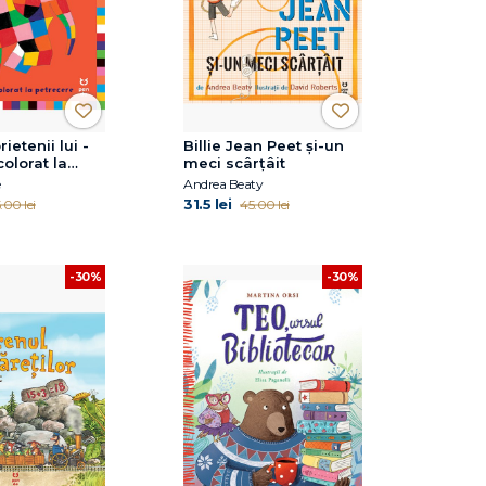
rietenii lui -
Billie Jean Peet și-un
colorat la
meci scârțâit
e
e
Andrea Beaty
31.5 lei
.00 lei
45.00 lei
-30%
-30%