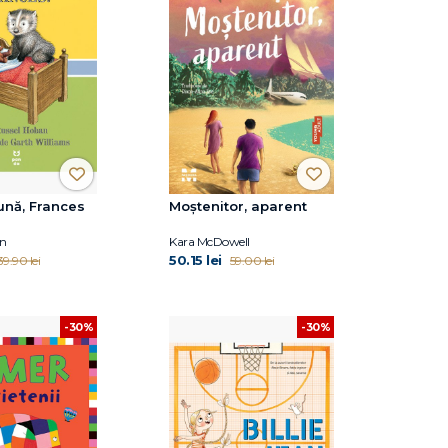
ună, Frances
Moștenitor, aparent
an
Kara McDowell
50.15 lei
39.90 lei
59.00 lei
-30%
-30%