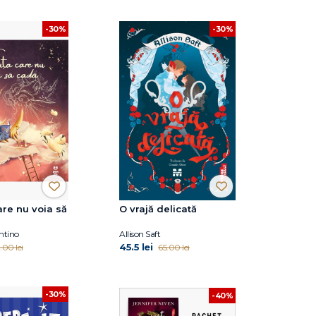
-30%
-30%
are nu voia să
O vrajă delicată
ntino
Allison Saft
45.5 lei
.00 lei
65.00 lei
-30%
-40%