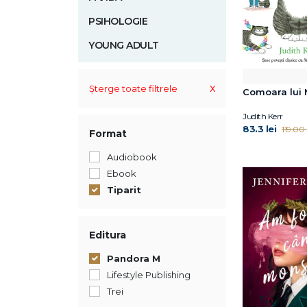
PSIHOLOGIE
YOUNG ADULT
x
Șterge toate filtrele
Comoara lui
Judith Kerr
83.3 lei
119.00 l
Format
Audiobook
Ebook
Tiparit
Editura
Pandora M
Lifestyle Publishing
Trei