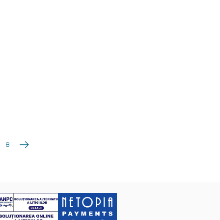
Următoarea
8