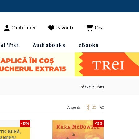
Contul meu
Favorite
Coș
al Trei
Audiobooks
eBooks
495 de cărți
Afișează:
30
60
-15%
-15%