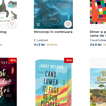
 Mog
Mincinoși în continuare
Elmer și p
carte de 
petrecer
E. Lockhart
David McKe
41.3 lei
24.5 lei
ei
59.00 lei
35
-30%
-30%