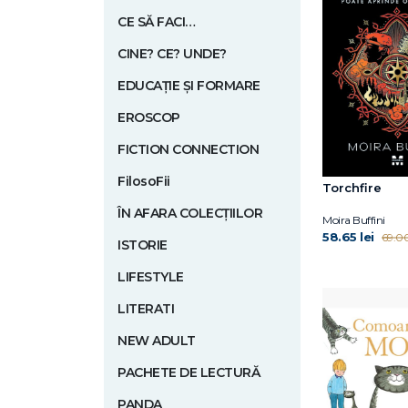
CE SĂ FACI…
CINE? CE? UNDE?
EDUCAȚIE ȘI FORMARE
EROSCOP
FICTION CONNECTION
FilosoFii
Torchfire
ÎN AFARA COLECȚIILOR
Moira Buffini
58.65 lei
69.00
ISTORIE
LIFESTYLE
LITERATI
NEW ADULT
PACHETE DE LECTURĂ
PANDA