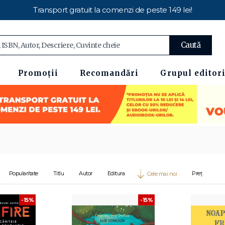
Transport gratuit la comenzi de peste 149 lei!
Caută
Promoții
Recomandări
Grupul editori
Popularitate
Titlu
Autor
Editura
Preț
Cele mai noi
-15%
-15%