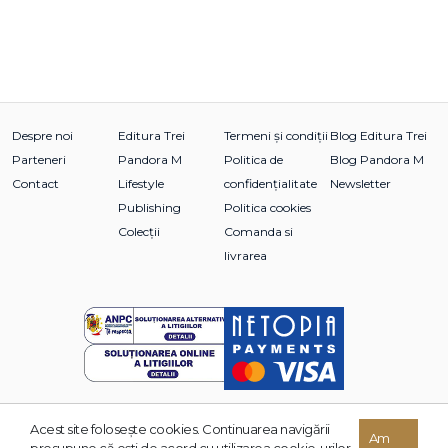
Despre noi
Editura Trei
Termeni și condiții
Blog Editura Trei
Parteneri
Pandora M
Politica de
Blog Pandora M
Contact
Lifestyle
confidențialitate
Newsletter
Publishing
Politica cookies
Colecții
Comanda si
livrarea
Acest site foloseşte cookies. Continuarea navigării
© 2026 Grupul Editorial TREI. Toate drepturile rezervate.
Am
presupune că eşti de acord cu utilizarea cookie-urilor.