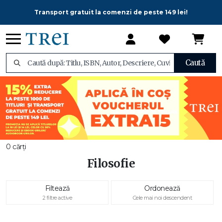
Transport gratuit la comenzi de peste 149 lei!
Caută
0 cărți
Filosofie
Filtează
Ordonează
2 filtre active
Cele mai noi descendent