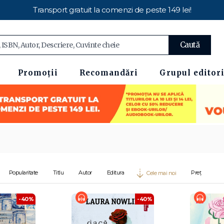
Transport gratuit la comenzi de peste 149 lei!
Caută
Promoții
Recomandări
Grupul editori
Popularitate
Titlu
Autor
Editura
Preț
Cele mai noi
-40%
-40%