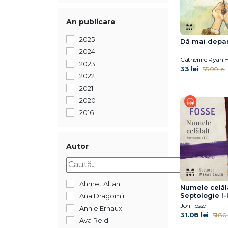
An publicare
2025
Dă mai depa
2024
Catherine Ryan 
2023
33 lei
55.00 lei
2022
2021
2020
2016
Autor
Ahmet Altan
Numele celăla
Septologie I-I
Ana Dragomir
Jon Fosse
Annie Ernaux
31.08 lei
51.80 
Ava Reid