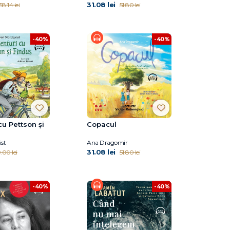
31.08 lei
58.14 lei
51.80 lei
-40%
-40%
cu Pettson și
Copacul
st
Ana Dragomir
31.08 lei
.00 lei
51.80 lei
-40%
-40%