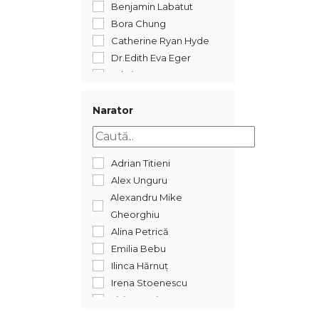
Benjamin Labatut
Bora Chung
Catherine Ryan Hyde
Dr.Edith Eva Eger
Edwina Wyatt
Elena Ferrante
Gheorghi Gospodinov
Narator
Jon Fosse
José Luís Peixoto
Laura Nowlin
Adrian Titieni
Lluís Prats
Alex Unguru
Sven Nordqvist
Alexandru Mike
Gheorghiu
Alina Petrică
Emilia Bebu
Ilinca Hărnuț
Irena Stoenescu
Liviu Damian
Marcela Motoc