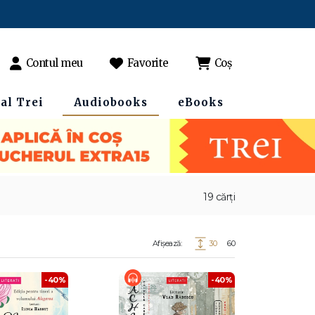
Contul meu
Favorite
Coș
al Trei
Audiobooks
eBooks
19 cărți
Afișează:
30
60
-40%
-40%