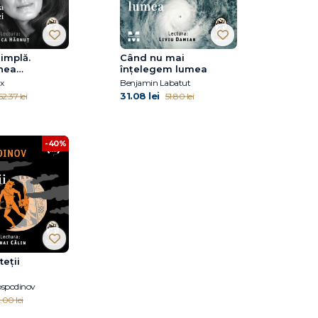
implă.
Când nu mai
nea
înțelegem lumea
ntei
x
Benjamin Labatut
31.08 lei
62.37 lei
51.80 lei
-40%
teții
ospodinov
.00 lei