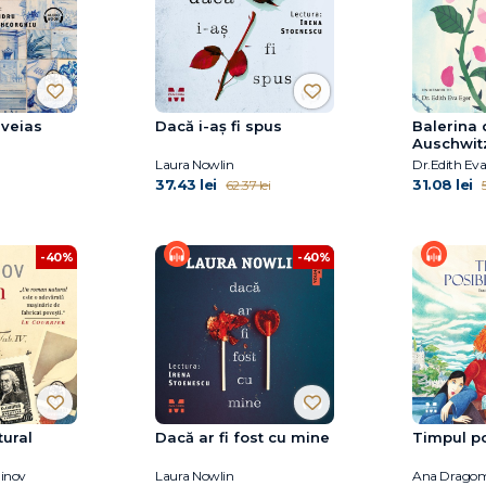
lveias
Dacă i-aș fi spus
Balerina 
Auschwit
Laura Nowlin
Dr.Edith Eva
37.43 lei
31.08 lei
62.37 lei
5
-40%
-40%
ural
Dacă ar fi fost cu mine
Timpul pos
inov
Laura Nowlin
Ana Dragom