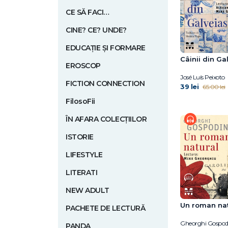
CE SĂ FACI…
CINE? CE? UNDE?
EDUCAȚIE ȘI FORMARE
Câinii din Ga
EROSCOP
José Luís Peixoto
FICTION CONNECTION
39 lei
65.00 lei
FilosoFii
ÎN AFARA COLECȚIILOR
ISTORIE
LIFESTYLE
LITERATI
NEW ADULT
Un roman nat
PACHETE DE LECTURĂ
Gheorghi Gospod
PANDA