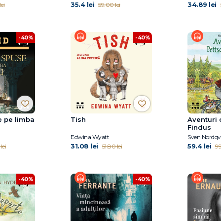
35.4 lei
34.89 lei
ei
59.00 lei
-40%
-40%
e pe limba
Tish
Aventuri 
Findus
Edwina Wyatt
Sven Nordqvi
31.08 lei
59.4 lei
lei
51.80 lei
99
-40%
-40%