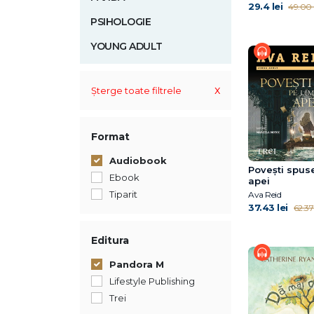
29.4 lei
49.00 l
PSIHOLOGIE
YOUNG ADULT
x
Șterge toate filtrele
Format
Audiobook
Povești spus
Ebook
apei
Tiparit
Ava Reid
37.43 lei
62.37 
Editura
Pandora M
Lifestyle Publishing
Trei