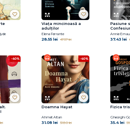
rte
Viața mincinoasă a
Pasiune s
adulților
Confesiu
adolesce
Hyde
Elena Ferrante
Annie Ernau
28.55 lei
37.43 lei
47.57 lei
-40%
-40%
lt.
Doamna Hayat
Fizica tris
I
Ahmet Altan
Gheorghi G
31.08 lei
35.4 lei
lei
51.80 lei
59