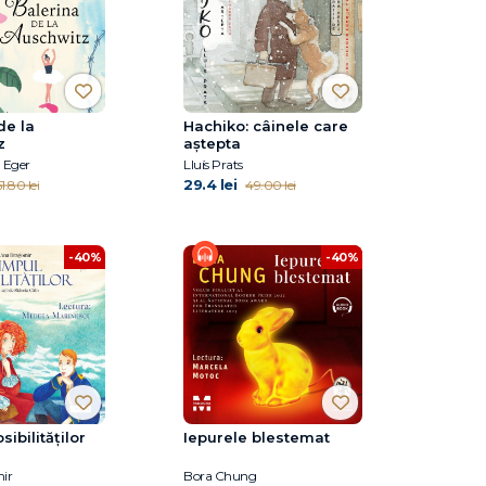
de la
Hachiko: câinele care
z
aştepta
 Eger
Lluís Prats
29.4 lei
1.80 lei
49.00 lei
-40%
-40%
ibilităților
Iepurele blestemat
ir
Bora Chung