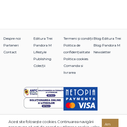
Despre noi
Editura Trei
Termeni și condiții
Blog Editura Trei
Parteneri
Pandora M
Politica de
Blog Pandora M
Contact
Lifestyle
confidențialitate
Newsletter
Publishing
Politica cookies
Colecții
Comanda si
livrarea
Acest site foloseşte cookies. Continuarea navigării
© 2026 Grupul Editorial TREI. Toate drepturile rezervate.
Am
presupune că eşti de acord cu utilizarea cookie-urilor.