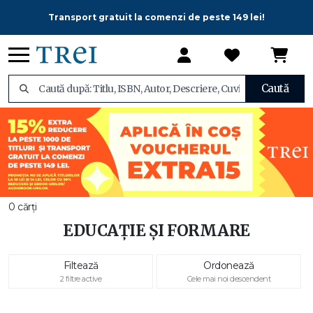
Transport gratuit la comenzi de peste 149 lei!
Caută
0 cărți
EDUCAȚIE ȘI FORMARE
Filtează
Ordonează
2 filtre active
Cele mai noi descendent